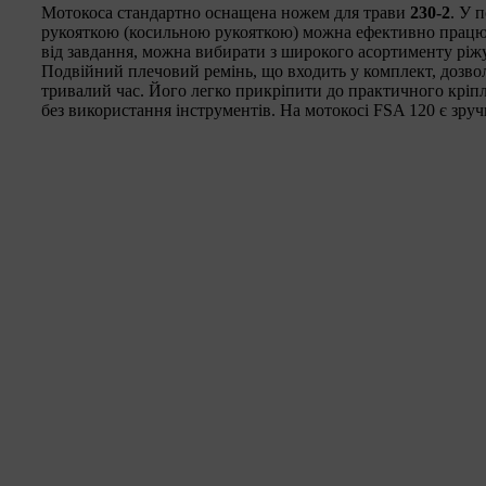
Мотокоса стандартно оснащена ножем для трави
230-2
. У 
рукояткою (косильною рукояткою) можна ефективно працю
від завдання, можна вибирати з широкого асортименту ріжу
Подвійний плечовий ремінь, що входить у комплект, дозво
тривалий час. Його легко прикріпити до практичного кріпл
без використання інструментів. На мотокосі FSA 120 є зруч