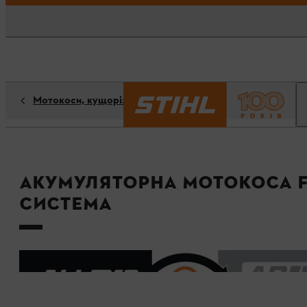
Мотокоси, кущорізи, тримери
Акумуляторна мотокоса FS
Система