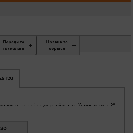
Поради та
Новини та
технології
сервіси
SA 120
ля магазинів офіційної дилерській мережі в Україні станом на 28
230-