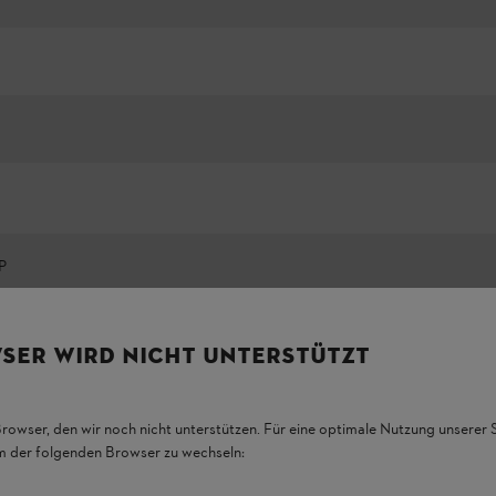
P
SER WIRD NICHT UNTERSTÜTZT
Показати все
Browser, den wir noch nicht unterstützen. Für eine optimale Nutzung unserer
em der folgenden Browser zu wechseln: