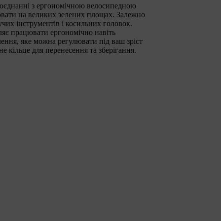
поєднанні з ергономічною велосипедною
вати на великих зелених площах. Залежно
чих інструментів і косильних головок.
ляє працювати ергономічно навіть
ення, яке можна регулювати під ваш зріст
не кільце для перенесення та зберігання.