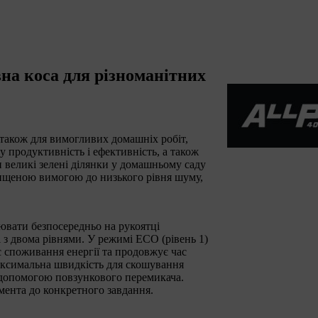
на коса для різноманітних
 також для вимогливих домашніх робіт,
у продуктивність і ефективність, а також
 великі зелені ділянки у домашньому саду
двищеною вимогою до низького рівня шуму,
вати безпосередньо на рукоятці
з двома рівнями. У режимі ECO (рівень 1)
 споживання енергії та продовжує час
максимальна швидкість для скошування
за допомогою повзункового перемикача.
мента до конкретного завдання.