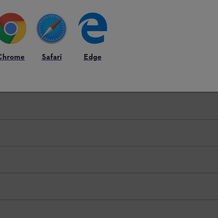
Chrome
Safari
Edge
тичне розташування елементів обладнання на продукті може - при 