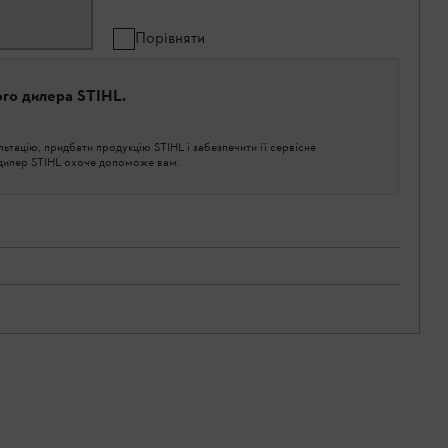
Порівняти
ого дилера STIHL.
тацію, придбати продукцію STIHL і забезпечити її сервісне
 дилер STIHL охоче допоможе вам.