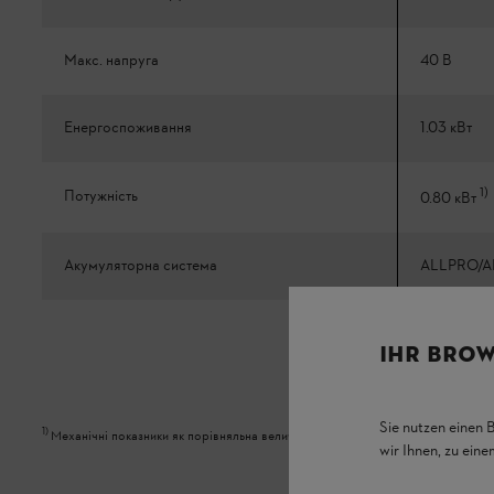
Макс. напруга
40 В
Енергоспоживання
1.03 кВт
1
)
Потужність
0.80 кВт
Акумуляторна система
ALLPRO/A
IHR BROW
Sie nutzen einen 
1
)
Механічні показники як порівняльна величина з бензиновою технікою
wir Ihnen, zu ein