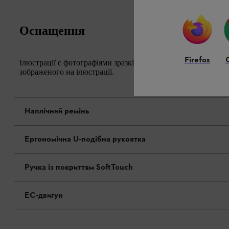
Оснащення
Firefox
Ілюстрації є фотографіями зразків. Зовнішній вигляд і фак
зображеного на ілюстрації.
Наплічний ремінь
Ергономічна U-подібна рукоятка
Ручка із покриттям SoftTouch
EC-двигун