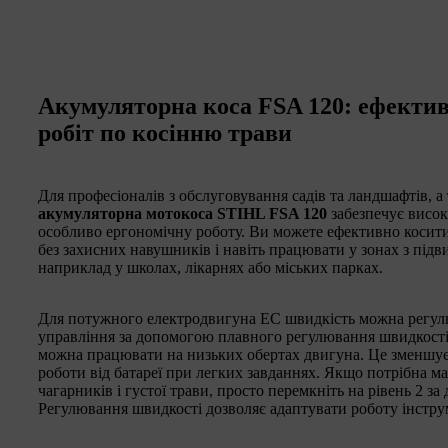
Акумуляторна коса FSA 120: ефектив
робіт по косінню трави
Для професіоналів з обслуговування садів та ландшафтів, а
акумуляторна мотокоса STIHL FSA 120
забезпечує висок
особливо ергономічну роботу. Ви можете ефективно косити
без захисних навушників і навіть працювати у зонах з пі
наприклад у школах, лікарнях або міських парках.
Для потужного електродвигуна EC швидкість можна регулю
управління за допомогою плавного регулювання швидкості 
можна працювати на низьких обертах двигуна. Це зменшує
роботи від батареї при легких завданнях. Якщо потрібна 
чагарників і густої трави, просто перемкніть на рівень 2 
Регулювання швидкості дозволяє адаптувати роботу інстру