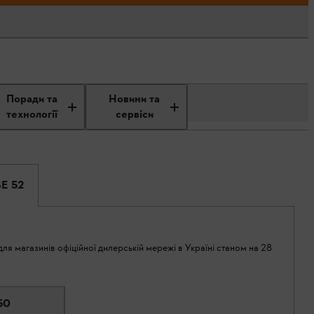
Поради та
Новини та
технології
сервіси
SE 52
ля магазинів офіційної дилерській мережі в Україні станом на 28
50