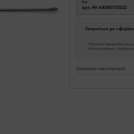
см
Арт. №
48180113532
Зверніться до офіційн
Отримати професійну консуль
обслуговування - офіційний
Інструкції з експлуатації