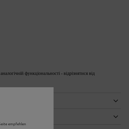
аналогічній функціональності - відрізнятися від
 Seite empfehlen