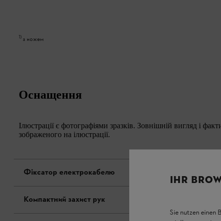
1
)
з ножем
Оснащення
Ілюстрації є фотографіями зразків. Зовнішній вигляд і фак
зображеного на ілюстрації.
Фіксатор електрокабелю
IHR BROW
Компактний захист рук
Sie nutzen einen 