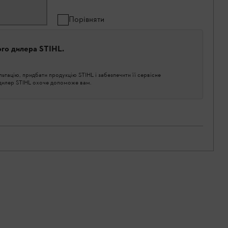
Порівняти
ого дилера STIHL.
тацію, придбати продукцію STIHL і забезпечити її сервісне
 дилер STIHL охоче допоможе вам.