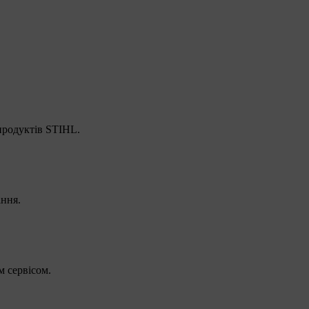
 продуктів STIHL.
ання.
 сервісом.