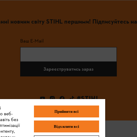
нні новини світу STIHL першими! Підписуйтесь на
Ваш E-Mail
Зареєструватись зараз
#STIHL
і
Прийняти всі
о веб-
авіть без
птимізації
Відхилити всі
нтенту,