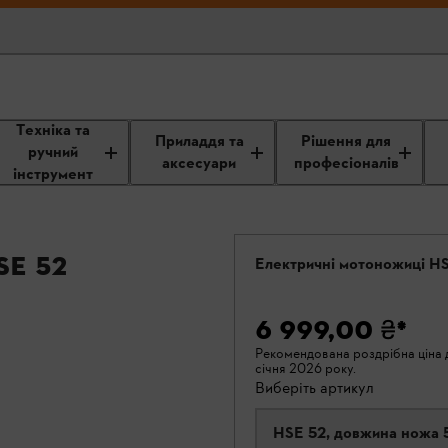
Техніка та
Приладдя та
Рішення для
ручний
аксесуари
професіоналів
інструмент
E 52
Електричні мотоножиці H
6 999,00 ₴
*
Рекомендована роздрібна ціна д
січня 2026 року.
Виберіть артикул
HSE 52, довжина ножа 