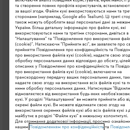
включаючи аналіз поведінки користувачів, ефективності 
та створення повних профілів користувачів, встановлюю
за вашої згоди. Файли кукі використовуються нами та тре
сторонами (наприклад, Google або Tealium). Ці треті сто
також можуть обробляти ваші персональні дані за межа
Про компанію STIHL
України. Більш детальну інформацію про файли кукі, які
використовуються нами та третіми сторонами, дивіться в
STIHL в світі
"Налаштування" та "Повідомлення про використання файл
(cookie)”. Натискаючи "Прийняти всі", ви заявляєте про с
STIHL в Україні
прийняття Повідомлення про конфіденційність та Повідо
про використання файлів кукі (cookie), надаєте свою зго
Завантажити каталог
обробку персональних даних відповідно до обсягу, цілей
описаних у Повідомленні про конфіденційність та Повідо
STIHL Integrity Line
про використання файлів кукі (cookie), включаючи на
транскордонну передачу ваших персональних даних, та
надаєте свою згоду на використання всіх файлів кукі та п
ними обробку персональних даних. Натиснувши "Відхилити
відмовляєтеся від використання будь-яких необов'язкови
кукі. У розділі "Налаштування" ви можете прийняти або в
окремі файли кукі. Ви можете відкликати свою згоду на
використання окремих файлів кукі або всіх файлів кукі з 
майбутнє в розділі "Файли кукі" в нижньому колонтитулі.
Політика конфіденційності
Вихідні дан
Для отримання додаткової інформації, просимо ознайоми
нашим
Повідомленням про конфіденційність
та
Повідомл