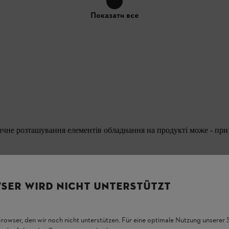
Показати все
тичне розташування елементів обладнання на продукті може - при 
SER WIRD NICHT UNTERSTÜTZT
Browser, den wir noch nicht unterstützen. Für eine optimale Nutzung unserer