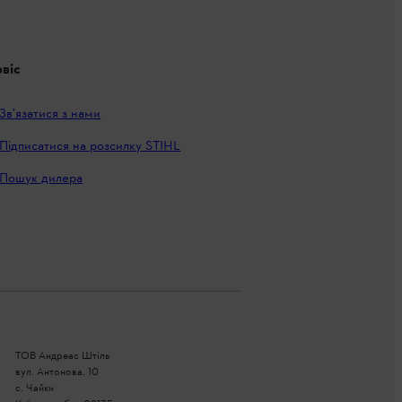
віс
Зв’язатися з нами
Підписатися на розсилку STIHL
Пошук дилера
ТОВ Андреас Штіль
вул. Антонова, 10
с. Чайки