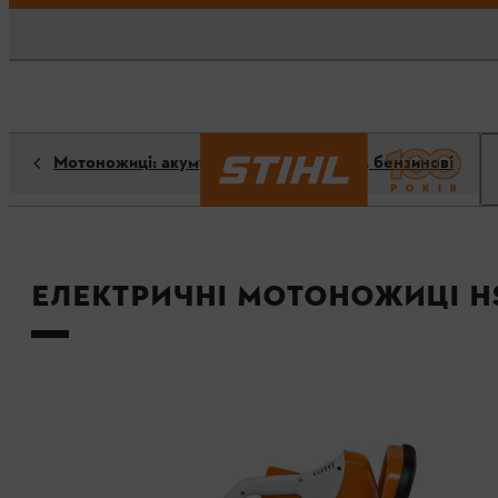
Мотоножиці: акумуляторні, електричні, бензинові
Електричні мотоножиці HS