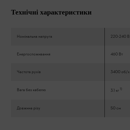
Технічні характеристики
Номінальна напруга
220-240 В
Енергоспоживання
460 Вт
Частота рухів
3400 об/х
1
)
Вага без кабелю
3.1 кг
Довжина різу
50 см