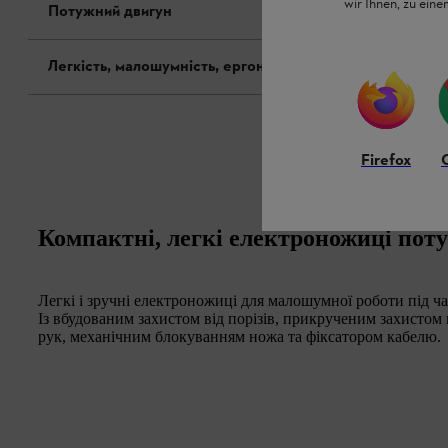
wir Ihnen, zu ein
Потужний двигун
Легкість, малошумність, ергономіка
Firefox
Компактні, легкі електроножиці пот
Легкі і зручні електроножиці для малошумної роботи під ча
Із вбудованим захистом від порізів, прикрученим захистом
рук, механічним блокуванням ножа та фіксатором кабелю.