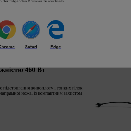
em der folgenden Browser zu wechseln:
Chrome
Safari
Edge
ужністю 460 Вт
с підстригання живоплоту і тонких гілок.
 напрямної ножа, із компактним захистом