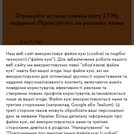
Отримуйте останні новини світу STIHL
першими! Підписуйтесь на розсилку новин
Ваш E-Mail
Наш веб-сайт використовує файли кукі (cookie) та подібні
технології ("файли кукі"). Для забезпечення роботи нашого
веб-сайту ми використовуємо певні "обов’язкові файли
Зареєструватись зараз
кукі" навіть без вашої згоди. Інші файли кукі, які ми
використовуємо для оптимізації зручності користування та
надання персоналізованого контенту, включаючи аналіз
поведінки користувачів, ефективності реклами та
створення повних профілів користувачів, встановлюються
#STIHL
лише за вашої згоди. Файли кукі використовуються нами та
третіми сторонами (наприклад, Google або Tealium). Ці
треті сторони також можуть обробляти ваші персональні
дані за межами України. Більш детальну інформацію про
файли кукі, які використовуються нами та третіми
сторонами, дивіться в розділах "Налаштування" та
"Повідомлення про використання файлів кукі (cookie)”.