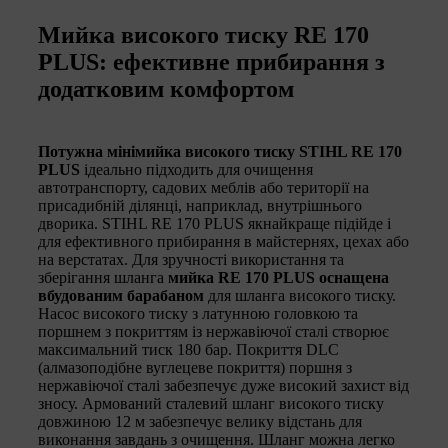
Мийка високого тиску RE 170
PLUS: ефективне прибирання з
додатковим комфортом
Потужна мінімийка високого тиску STIHL RE 170
PLUS
ідеально підходить для очищення
автотранспорту, садових меблів або території на
присадибній ділянці, наприклад, внутрішнього
дворика. STIHL RE 170 PLUS якнайкраще підійде і
для ефективного прибирання в майстернях, цехах або
на верстатах. Для зручності використання та
зберігання шланга
мийка RE 170 PLUS оснащена
вбудованим барабаном
для шланга високого тиску.
Насос високого тиску з латунною головкою та
поршнем з покриттям із нержавіючої сталі створює
максимальний тиск 180 бар. Покриття DLC
(алмазоподібне вуглецеве покриття) поршня з
нержавіючої сталі забезпечує дуже високий захист від
зносу. Армований сталевий шланг високого тиску
довжиною 12 м забезпечує велику відстань для
виконання завдань з очищення. Шланг можна легко