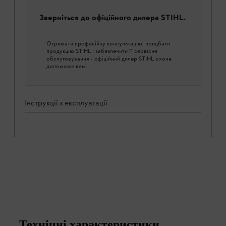
Зверніться до офіційного дилера STIHL.
Отримати професійну консультацію, придбати
продукцію STIHL і забезпечити її сервісне
обслуговування - офіційний дилер STIHL охоче
допоможе вам.
Інструкції з експлуатації
Технічні характеристики