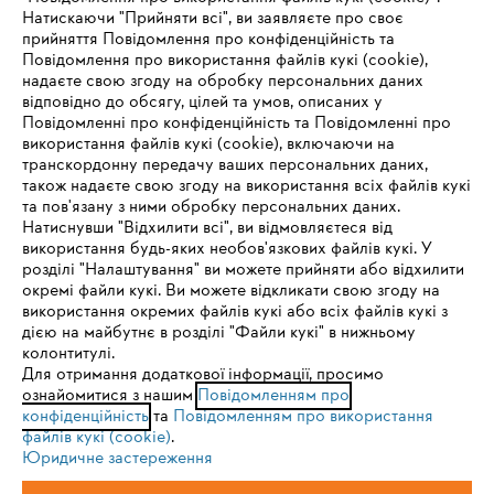
Натискаючи "Прийняти всі", ви заявляєте про своє
прийняття Повідомлення про конфіденційність та
Про компанію STIHL
Повідомлення про використання файлів кукі (cookie),
надаєте свою згоду на обробку персональних даних
відповідно до обсягу, цілей та умов, описаних у
Повідомленні про конфіденційність та Повідомленні про
Запитання та відповіді
використання файлів кукі (cookie), включаючи на
транскордонну передачу ваших персональних даних,
також надаєте свою згоду на використання всіх файлів кукі
та пов'язану з ними обробку персональних даних.
Натиснувши "Відхилити всі", ви відмовляєтеся від
Сервіс
IHR BROWSER WIRD NICHT
використання будь-яких необов'язкових файлів кукі. У
розділі "Налаштування" ви можете прийняти або відхилити
UNTERSTÜTZT
окремі файли кукі. Ви можете відкликати свою згоду на
використання окремих файлів кукі або всіх файлів кукі з
дією на майбутнє в розділі "Файли кукі" в нижньому
Sie nutzen einen Browser, den wir noch nicht unterstützen. Für
колонтитулі.
Політика конфіденційності
Вихідні дані
Cookies
eine optimale Nutzung unserer Seite empfehlen wir Ihnen, zu
Для отримання додаткової інформації, просимо
ознайомитися з нашим
einem der folgenden Browser zu wechseln:
Повідомленням про
конфіденційність
та
Повідомленням про використання
Юридична інформація
файлів кукі (cookie)
.
Юридичне застереження
Firefox
Chrome
ТОВ Андреас Штіль