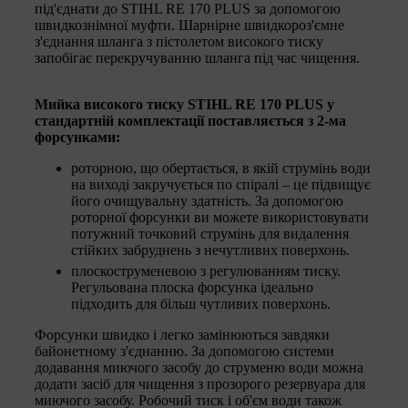
під'єднати до STIHL RE 170 PLUS за допомогою
швидкознімної муфти. Шарнірне швидкороз'ємне
з'єднання шланга з пістолетом високого тиску
запобігає перекручуванню шланга під час чищення.
Мийка високого тиску STIHL RE 170 PLUS у
стандартній комплектації поставляється з 2-ма
форсунками:
роторною, що обертається, в якій струмінь води
на виході закручується по спіралі – це підвищує
його очищувальну здатність. За допомогою
роторної форсунки ви можете використовувати
потужний точковий струмінь для видалення
стійких забруднень з нечутливих поверхонь.
плоскоструменевою з регулюванням тиску.
Регульована плоска форсунка ідеально
підходить для більш чутливих поверхонь.
Форсунки швидко і легко замінюються завдяки
байонетному з'єднанню. За допомогою системи
додавання миючого засобу до струменю води можна
додати засіб для чищення з прозорого резервуара для
миючого засобу. Робочий тиск і об'єм води також