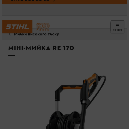
МЕНЮ
Мийки високого тиску
Міні-мийка RE 170