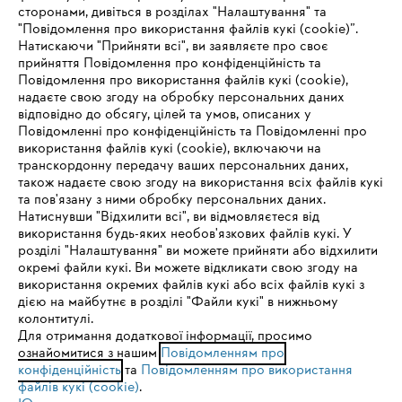
сторонами, дивіться в розділах "Налаштування" та
"Повідомлення про використання файлів кукі (cookie)”.
Натискаючи "Прийняти всі", ви заявляєте про своє
прийняття Повідомлення про конфіденційність та
Про компанію STIHL
Повідомлення про використання файлів кукі (cookie),
надаєте свою згоду на обробку персональних даних
відповідно до обсягу, цілей та умов, описаних у
Повідомленні про конфіденційність та Повідомленні про
Запитання та відповіді
використання файлів кукі (cookie), включаючи на
транскордонну передачу ваших персональних даних,
також надаєте свою згоду на використання всіх файлів кукі
та пов'язану з ними обробку персональних даних.
Натиснувши "Відхилити всі", ви відмовляєтеся від
Сервіс
IHR BROWSER WIRD NICHT
використання будь-яких необов'язкових файлів кукі. У
розділі "Налаштування" ви можете прийняти або відхилити
UNTERSTÜTZT
окремі файли кукі. Ви можете відкликати свою згоду на
використання окремих файлів кукі або всіх файлів кукі з
дією на майбутнє в розділі "Файли кукі" в нижньому
Sie nutzen einen Browser, den wir noch nicht unterstützen. Für
колонтитулі.
Політика конфіденційності
Вихідні дані
Cookies
eine optimale Nutzung unserer Seite empfehlen wir Ihnen, zu
Для отримання додаткової інформації, просимо
ознайомитися з нашим
einem der folgenden Browser zu wechseln:
Повідомленням про
конфіденційність
та
Повідомленням про використання
Юридична інформація
файлів кукі (cookie)
.