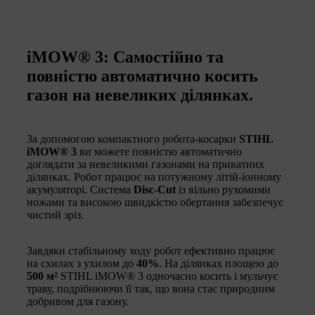
iMOW® 3: Самостійно та
повністю автоматично косить
газон на невеликих ділянках.
За допомогою компактного робота-косарки
STIHL
iMOW® 3
ви можете повністю автоматично
доглядати за невеликими газонами на приватних
ділянках. Робот працює на потужному літій-іонному
акумуляторі. Система
Disc-Cut
із вільно рухомими
ножами та високою швидкістю обертання забезпечує
чистий зріз.
Завдяки стабільному ходу робот ефективно працює
на схилах з ухилом до
40%
. На ділянках площею до
500 м²
STIHL iMOW® 3 одночасно косить і мульчує
траву, подрібнюючи її так, що вона стає природним
добривом для газону.