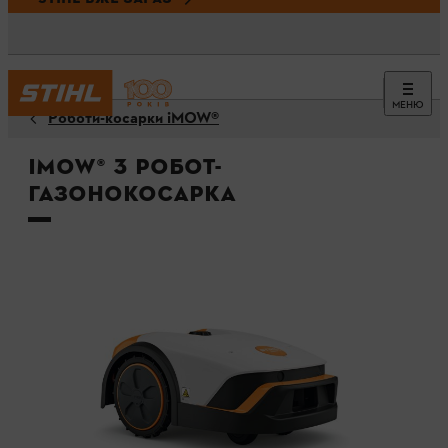
МЕНЮ
Роботи-косарки iMOW®
iMOW® 3 робот-
газонокосарка