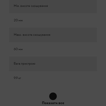
Мін. висота скошування
20 мм
Макс. висота скошування
60 мм
Вага пристрою
9.9 кг
Показати все