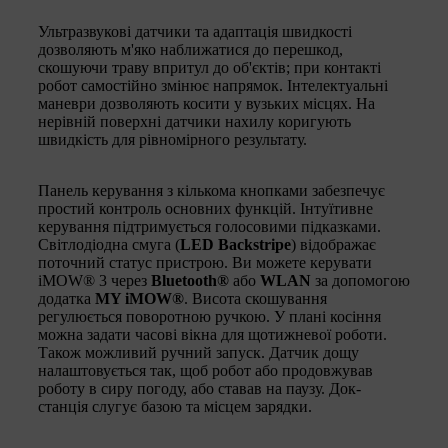
Ультразвукові датчики та адаптація швидкості
дозволяють м'яко наближатися до перешкод,
скошуючи траву впритул до об'єктів; при контакті
робот самостійно змінює напрямок. Інтелектуальні
маневри дозволяють косити у вузьких місцях. На
нерівній поверхні датчики нахилу коригують
швидкість для рівномірного результату.
Панель керування з кількома кнопками забезпечує
простий контроль основних функцій. Інтуїтивне
керування підтримується голосовими підказками.
Світлодіодна смуга (
LED Backstripe
) відображає
поточний статус пристрою. Ви можете керувати
iMOW® 3 через
Bluetooth®
або
WLAN
за допомогою
додатка
MY iMOW®
. Висота скошування
регулюється поворотною ручкою. У плані косіння
можна задати часові вікна для щотижневої роботи.
Також можливий ручний запуск. Датчик дощу
налаштовується так, щоб робот або продовжував
роботу в сиру погоду, або ставав на паузу. Док-
станція слугує базою та місцем зарядки.