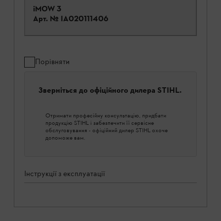
iMOW 3
Арт. №
IA020111406
Порівняти
Зверніться до офіційного дилера STIHL.
Отримати професійну консультацію, придбати
продукцію STIHL і забезпечити її сервісне
обслуговування - офіційний дилер STIHL охоче
допоможе вам.
Інструкції з експлуатації