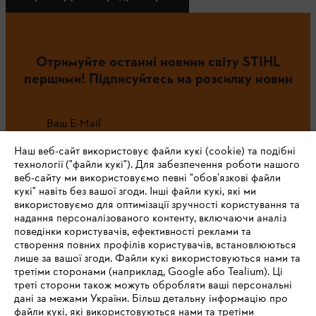
Отримуйте останні новини світу STIHL
першими! Підписуйтесь на розсилку новин
Ваш E-Mail
Наш веб-сайт використовує файли кукі (cookie) та подібні
технології ("файли кукі"). Для забезпечення роботи нашого
веб-сайту ми використовуємо певні "обов’язкові файли
Зареєструватись зараз
кукі" навіть без вашої згоди. Інші файли кукі, які ми
використовуємо для оптимізації зручності користування та
надання персоналізованого контенту, включаючи аналіз
поведінки користувачів, ефективності реклами та
створення повних профілів користувачів, встановлюються
#STIHL
лише за вашої згоди. Файли кукі використовуються нами та
третіми сторонами (наприклад, Google або Tealium). Ці
треті сторони також можуть обробляти ваші персональні
дані за межами України. Більш детальну інформацію про
файли кукі, які використовуються нами та третіми