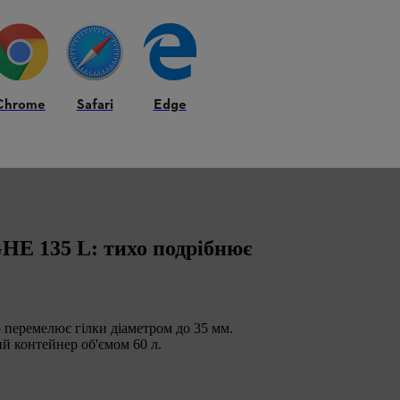
Chrome
Safari
Edge
HE 135 L: тихо подрібнює
 перемелює гілки діаметром до 35 мм.
й контейнер об'ємом 60 л.