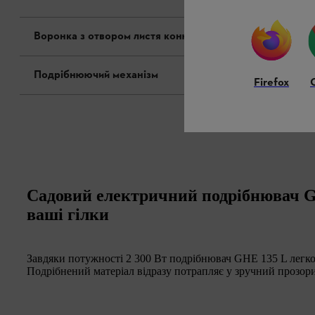
Воронка з отвором листя конюшини
Подрібнюючий механізм
Firefox
Садовий електричний подрібнювач G
ваші гілки
Завдяки потужності 2 300 Вт подрібнювач GHE 135 L легко
Подрібнений матеріал відразу потрапляє у зручний прозори