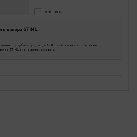
Порівняти
ого дилера STIHL.
тацію, придбати продукцію STIHL і забезпечити її сервісне
 дилер STIHL охоче допоможе вам.