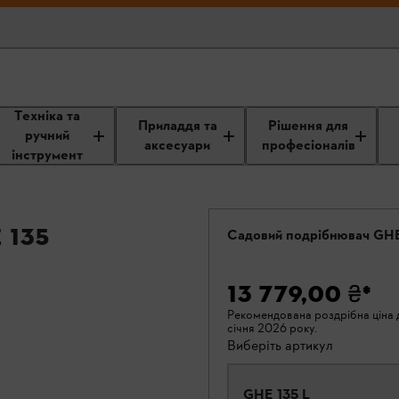
Техніка та
Приладдя та
Рішення для
ручний
аксесуари
професіоналів
інструмент
 135
Садовий подрібнювач GHE
13 779,00 ₴
*
Рекомендована роздрібна ціна д
січня 2026 року.
Виберіть артикул
GHE 135 L