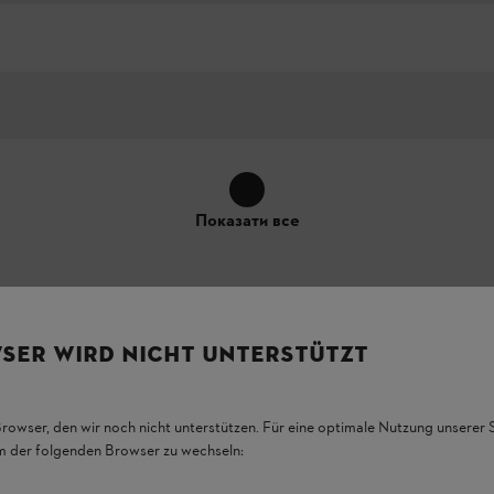
Показати все
SER WIRD NICHT UNTERSTÜTZT
Browser, den wir noch nicht unterstützen. Für eine optimale Nutzung unserer
тичне розташування елементів обладнання на продукті може - при 
em der folgenden Browser zu wechseln: