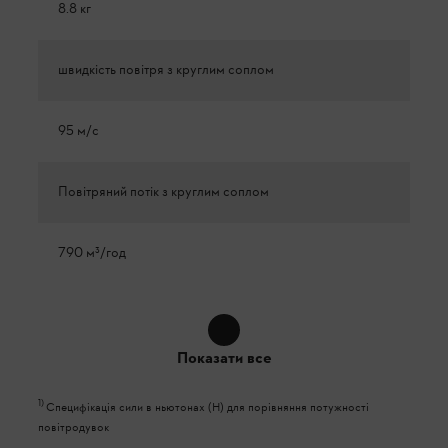
8.8 кг
швидкість повітря з круглим соплом
95 м/с
Повітряний потік з круглим соплом
790 м³/год
Показати все
1
)
Специфікація сили в ньютонах (Н) для порівняння потужності
повітродувок