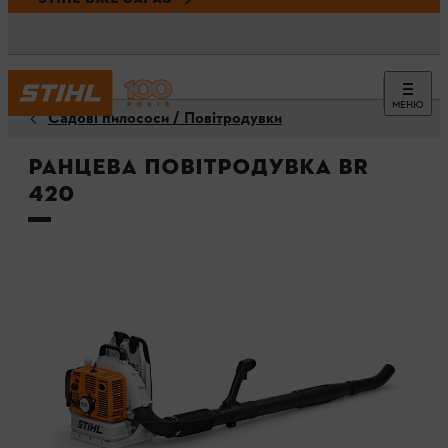
МЕНЮ
Садові пилососи / Повітродувки
Ранцева повітродувка BR
420