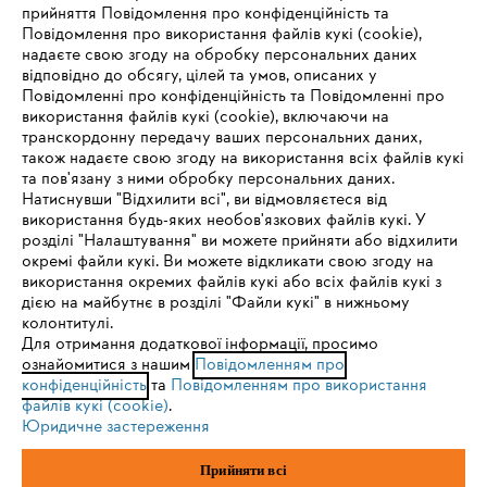
прийняття Повідомлення про конфіденційність та
Про компанію STIHL
Повідомлення про використання файлів кукі (cookie),
надаєте свою згоду на обробку персональних даних
відповідно до обсягу, цілей та умов, описаних у
Повідомленні про конфіденційність та Повідомленні про
Запитання та відповіді
використання файлів кукі (cookie), включаючи на
транскордонну передачу ваших персональних даних,
також надаєте свою згоду на використання всіх файлів кукі
та пов'язану з ними обробку персональних даних.
Натиснувши "Відхилити всі", ви відмовляєтеся від
Сервіс
IHR BROWSER WIRD NICHT
використання будь-яких необов'язкових файлів кукі. У
розділі "Налаштування" ви можете прийняти або відхилити
UNTERSTÜTZT
окремі файли кукі. Ви можете відкликати свою згоду на
використання окремих файлів кукі або всіх файлів кукі з
дією на майбутнє в розділі "Файли кукі" в нижньому
Sie nutzen einen Browser, den wir noch nicht unterstützen. Für
колонтитулі.
Політика конфіденційності
Вихідні дані
Cookies
eine optimale Nutzung unserer Seite empfehlen wir Ihnen, zu
Для отримання додаткової інформації, просимо
ознайомитися з нашим
einem der folgenden Browser zu wechseln:
Повідомленням про
конфіденційність
та
Повідомленням про використання
Юридична інформація
файлів кукі (cookie)
.
Юридичне застереження
Firefox
Chrome
ТОВ Андреас Штіль
Прийняти всі
вул. Антонова, 10