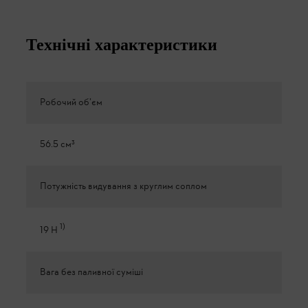
Технічні характеристики
Робочий об’єм
56.5 см³
Потужність видування з круглим соплом
1
)
19 Н
Вага без паливної суміші