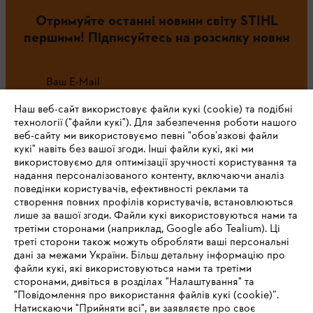
Отримуйте останні новини світу STIHL
першими! Підписуйтесь на розсилку новин
Ваш E-Mail
Наш веб-сайт використовує файли кукі (cookie) та подібні
технології ("файли кукі"). Для забезпечення роботи нашого
веб-сайту ми використовуємо певні "обов’язкові файли
Зареєструватись зараз
кукі" навіть без вашої згоди. Інші файли кукі, які ми
використовуємо для оптимізації зручності користування та
надання персоналізованого контенту, включаючи аналіз
поведінки користувачів, ефективності реклами та
створення повних профілів користувачів, встановлюються
#STIHL
лише за вашої згоди. Файли кукі використовуються нами та
третіми сторонами (наприклад, Google або Tealium). Ці
треті сторони також можуть обробляти ваші персональні
дані за межами України. Більш детальну інформацію про
файли кукі, які використовуються нами та третіми
сторонами, дивіться в розділах "Налаштування" та
"Повідомлення про використання файлів кукі (cookie)”.
Натискаючи "Прийняти всі", ви заявляєте про своє