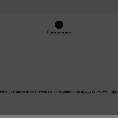
Показати все
тичне розташування елементів обладнання на продукті може - при 