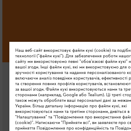
Наш веб-сайт використовує файли кукі (cookie) та подібн
технології ("файли кукі"). Для забезпечення роботи нашог
сайту ми використовуємо певні "обов’язкові файли кукі" н
вашої згоди. Інші файли кукі, які ми використовуємо для о
зручності користування та надання персоналізованого ко
включаючи аналіз поведінки користувачів, ефективності 
та створення повних профілів користувачів, встановлюю
за вашої згоди. Файли кукі використовуються нами та тре
сторонами (наприклад, Google або Tealium). Ці треті сто
також можуть обробляти ваші персональні дані за межа
Про компанію STIHL
України. Більш детальну інформацію про файли кукі, які
використовуються нами та третіми сторонами, дивіться в
STIHL в світі
"Налаштування" та "Повідомлення про використання файл
(cookie)”. Натискаючи "Прийняти всі", ви заявляєте про с
STIHL в Україні
прийняття Повідомлення про конфіденційність та Повідо