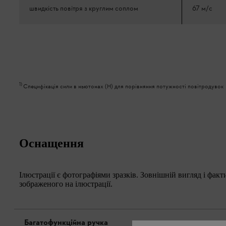
швидкість повітря з круглим соплом
67 м/с
1
)
Специфікація сили в ньютонах (Н) для порівняння потужності повітродувок
Оснащення
Ілюстрації є фотографіями зразків. Зовнішній вигляд і фак
зображеного на ілюстрації.
Багатофункційна ручка