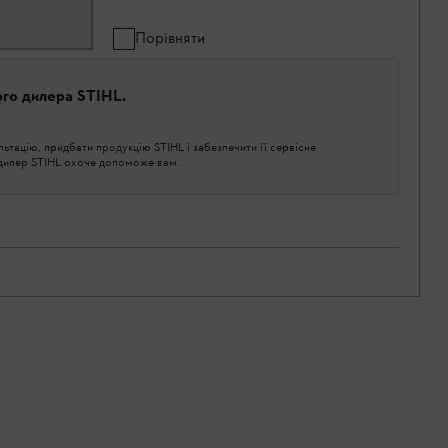
Порівняти
ого дилера STIHL.
тацію, придбати продукцію STIHL і забезпечити її сервісне
 дилер STIHL охоче допоможе вам.