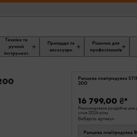
Техніка та
Приладдя та
Рішення для
ручний
аксесуари
професіоналів
інструмент
Ранцева повітродувка ST
200
200
16 799,00 ₴
*
Рекомендована роздрібна ціна д
січня 2026 року.
Виберіть артикул
Ранцева повітродувка 