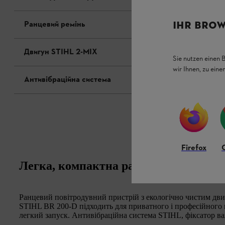
IHR BROW
Ранцевий ремінь
Двигун STIHL 2-MIX
Sie nutzen einen 
wir Ihnen, zu ein
Антивібраційна система
Firefox
Легка, компактна ранцева повітродув
Ранцевий повітродувний пристрій з екологічно чистим дви
STIHL BR 200-D підходить для приватного і професійного в
легкий запуск. Антивібраційна система STIHL, фіксатор ва