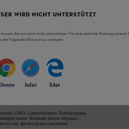
SER WIRD NICHT UNTERSTÜTZT
Browser, den wir noch nicht unterstützen. Für eine optimale Nutzung unserer
em der folgenden Browser zu wechseln:
Chrome
Safari
Edge
ка з каталізатором
гуном 2-MIX і каталізатором. Повітродувка
икористання. Низький рівень вібрації і
желя газу, зручна ручка керування