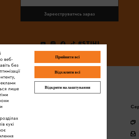
Зареєструватись зараз
#STIHL
і
Прийняти всі
о веб-
авіть без
птимізації
Відхилити всі
нтенту,
реклами
Відкрити налаштування
ться лише
тіми
рони
ми
Запитання та відповіді
Сер
 розділах
Питання щодо асортименту
ів кукі
воє
Акумулятори та електричні пристрої
млення