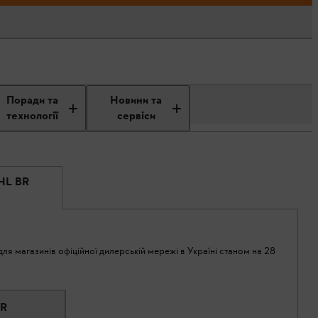
Поради та
Новини та
технології
сервіси
IHL BR
ля магазинів офіційної дилерській мережі в Україні станом на 28
BR