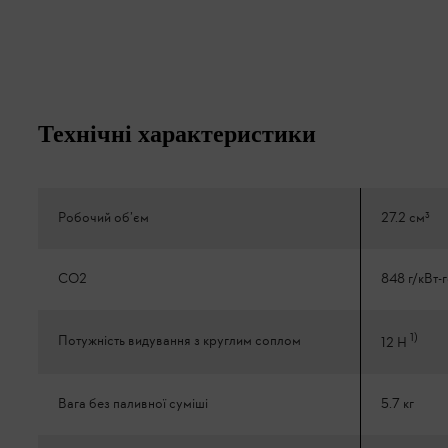
Технічні характеристики
Робочий об’єм
27.2 см³
CO2
848 г/кВт-
1
)
Потужність видування з круглим соплом
12 Н
Вага без паливної суміші
5.7 кг