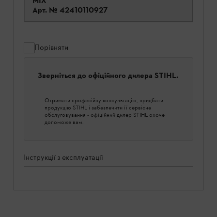
МІХ
Арт. №
42410110927
Порівняти
Зверніться до офіційного дилера STIHL.
Отримати професійну консультацію, придбати
продукцію STIHL і забезпечити її сервісне
обслуговування - офіційний дилер STIHL охоче
допоможе вам.
Інструкції з експлуатації