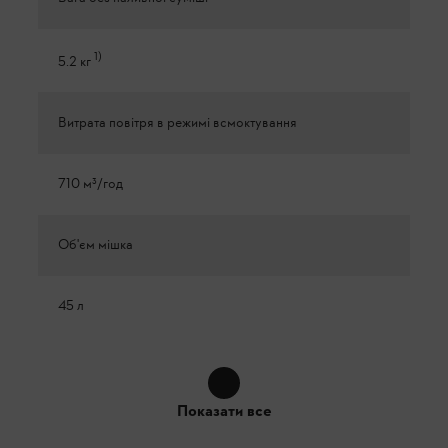
1
)
5.2 кг
Витрата повітря в режимі всмоктування
710 м³/год
Об'єм мішка
45 л
Показати все