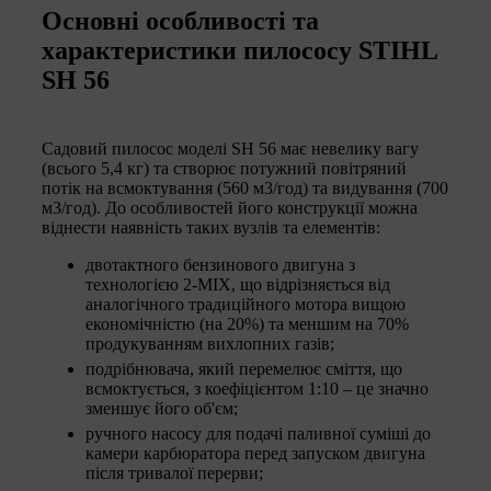
Основні особливості та
характеристики пилососу STIHL
SH 56
Садовий пилосос моделі SH 56 має невелику вагу
(всього 5,4 кг) та створює потужний повітряний
потік на всмоктування (560 м3/год) та видування (700
м3/год). До особливостей його конструкції можна
віднести наявність таких вузлів та елементів:
двотактного бензинового двигуна з
технологією 2-MIX, що відрізняється від
аналогічного традиційного мотора вищою
економічністю (на 20%) та меншим на 70%
продукуванням вихлопних газів;
подрібнювача, який перемелює сміття, що
всмоктується, з коефіцієнтом 1:10 – це значно
зменшує його об'єм;
ручного насосу для подачі паливної суміші до
камери карбюратора перед запуском двигуна
після тривалої перерви;