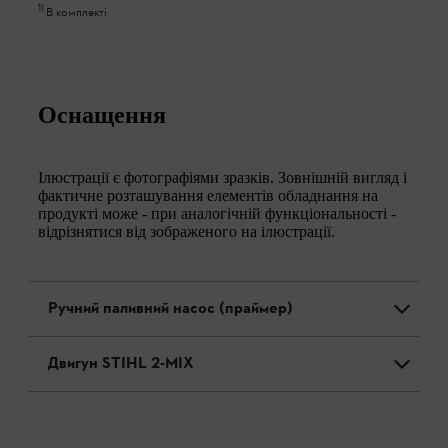
1
)
В комплекті
Оснащення
Ілюстрації є фотографіями зразків. Зовнішній вигляд і
фактичне розташування елементів обладнання на
продукті може - при аналогічній функціональності -
відрізнятися від зображеного на ілюстрації.
Ручний паливний насос (праймер)
Двигун STIHL 2-MIX