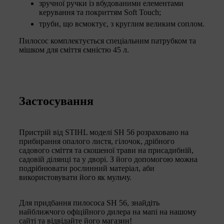
зручної ручки із вбудованими елементами
керування та покриттям Soft Touch;
труби, що всмоктує, з круглим великим соплом.
Пилосос комплектується спеціальним патрубком та
мішком для сміття ємністю 45 л.
Застосування
Пристрій від STIHL моделі SH 56 розраховано на
прибирання опалого листя, гілочок, дрібного
садового сміття та скошеної трави на присадибній,
садовій ділянці та у дворі. З його допомогою можна
подрібнювати рослинний матеріал, аби
використовувати його як мульчу.
Для придбання пилососа SH 56, знайдіть
найближчого офіційного дилера на мапі на нашому
сайті та відвідайте його магазин!