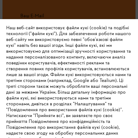
Ваш E-Mail
Наш веб-сайт використовує файли кукі (cookie) та подібні
технології ("файли кукі"). Для забезпечення роботи нашого
веб-сайту ми використовуємо певні "обов’язкові файли
Зареєструватись зараз
кукі" навіть без вашої згоди. Інші файли кукі, які ми
використовуємо для оптимізації зручності користування та
надання персоналізованого контенту, включаючи аналіз
поведінки користувачів, ефективності реклами та
створення повних профілів користувачів, встановлюються
#STIHL
лише за вашої згоди. Файли кукі використовуються нами та
третіми сторонами (наприклад, Google або Tealium). Ці
треті сторони також можуть обробляти ваші персональні
дані за межами України. Більш детальну інформацію про
файли кукі, які використовуються нами та третіми
сторонами, дивіться в розділах "Налаштування" та
"Повідомлення про використання файлів кукі (cookie)”.
Натискаючи "Прийняти всі", ви заявляєте про своє
прийняття Повідомлення про конфіденційність та
Про компанію STIHL
Повідомлення про використання файлів кукі (cookie),
надаєте свою згоду на обробку персональних даних