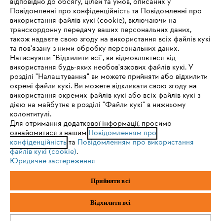
відповідно до обсягу, цілей та умов, описаних у
Повідомленні про конфіденційність та Повідомленні про
Запитання та відповіді
використання файлів кукі (cookie), включаючи на
транскордонну передачу ваших персональних даних,
також надаєте свою згоду на використання всіх файлів кукі
та пов'язану з ними обробку персональних даних.
Натиснувши "Відхилити всі", ви відмовляєтеся від
Сервіс
IHR BROWSER WIRD NICHT
використання будь-яких необов'язкових файлів кукі. У
розділі "Налаштування" ви можете прийняти або відхилити
UNTERSTÜTZT
окремі файли кукі. Ви можете відкликати свою згоду на
використання окремих файлів кукі або всіх файлів кукі з
дією на майбутнє в розділі "Файли кукі" в нижньому
Sie nutzen einen Browser, den wir noch nicht unterstützen. Für
колонтитулі.
Політика конфіденційності
Вихідні дані
Cookies
eine optimale Nutzung unserer Seite empfehlen wir Ihnen, zu
Для отримання додаткової інформації, просимо
ознайомитися з нашим
einem der folgenden Browser zu wechseln:
Повідомленням про
конфіденційність
та
Повідомленням про використання
Юридична інформація
файлів кукі (cookie)
.
Юридичне застереження
Firefox
Chrome
ТОВ Андреас Штіль
Прийняти всі
вул. Антонова, 10
с. Чайки
Safari
Edge
Київська обл., 08135
Відхилити всі