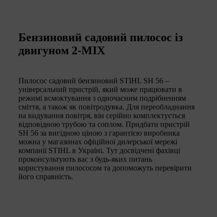
Бензиновий садовий пилосос із
двигуном 2-МІХ
Пилосос садовий бензиновий STIHL SH 56 –
універсальний пристрій, який може працювати в
режимі всмоктування з одночасним подрібненням
сміття, а також як повітродувка. Для переобладнання
на видування повітря, він серійно комплектується
відповідною трубою та соплом. Придбати пристрій
SH 56 за вигідною ціною з гарантією виробника
можна у магазинах офіційної дилерської мережі
компанії STIHL в Україні. Тут досвідчені фахівці
проконсультують вас з будь-яких питань
користування пилососом та допоможуть перевірити
його справність.