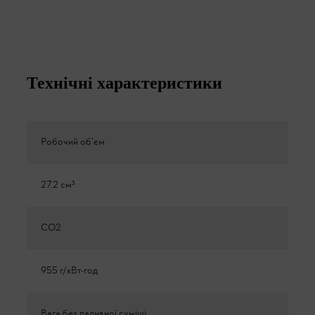
Технічні характеристики
Робочий об’єм
27.2 см³
CO2
955 г/кВт-год
Вага без паливної суміші