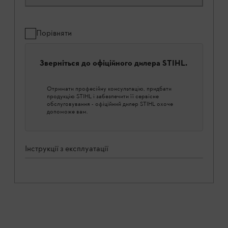
Порівняти
Зверніться до офіційного дилера STIHL.
Отримати професійну консультацію, придбати
продукцію STIHL і забезпечити її сервісне
обслуговування - офіційний дилер STIHL охоче
допоможе вам.
Інструкції з експлуатації