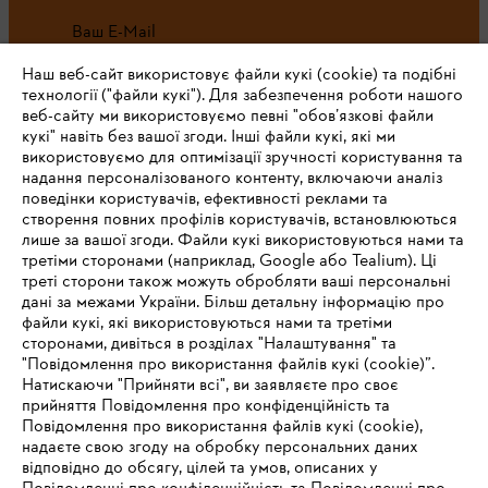
Ваш E-Mail
Наш веб-сайт використовує файли кукі (cookie) та подібні
технології ("файли кукі"). Для забезпечення роботи нашого
веб-сайту ми використовуємо певні "обов’язкові файли
Зареєструватись зараз
кукі" навіть без вашої згоди. Інші файли кукі, які ми
використовуємо для оптимізації зручності користування та
надання персоналізованого контенту, включаючи аналіз
поведінки користувачів, ефективності реклами та
створення повних профілів користувачів, встановлюються
#STIHL
лише за вашої згоди. Файли кукі використовуються нами та
третіми сторонами (наприклад, Google або Tealium). Ці
треті сторони також можуть обробляти ваші персональні
дані за межами України. Більш детальну інформацію про
файли кукі, які використовуються нами та третіми
сторонами, дивіться в розділах "Налаштування" та
"Повідомлення про використання файлів кукі (cookie)”.
Натискаючи "Прийняти всі", ви заявляєте про своє
прийняття Повідомлення про конфіденційність та
Про компанію STIHL
Повідомлення про використання файлів кукі (cookie),
надаєте свою згоду на обробку персональних даних
відповідно до обсягу, цілей та умов, описаних у