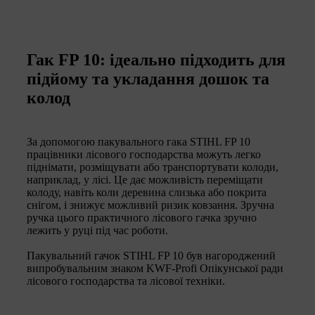
Гак FP 10: ідеально підходить для
підйому та укладання дошок та
колод
За допомогою пакувального гака STIHL FP 10
працівники лісового господарства можуть легко
піднімати, розміщувати або транспортувати колоди,
наприклад, у лісі. Це дає можливість переміщати
колоду, навіть коли деревина слизька або покрита
снігом, і знижує можливий ризик ковзання. Зручна
ручка цього практичного лісового гачка зручно
лежить у руці під час роботи.
Пакувальний гачок STIHL FP 10 був нагороджений
випробувальним знаком KWF-Profi Опікунської ради
лісового господарства та лісової техніки.