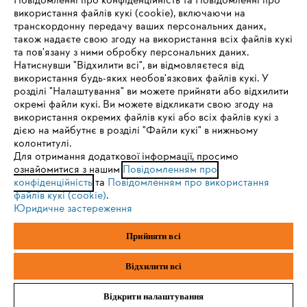
Повідомленні про конфіденційність та Повідомленні про
Запитання та відповіді
використання файлів кукі (cookie), включаючи на
транскордонну передачу ваших персональних даних,
також надаєте свою згоду на використання всіх файлів кукі
та пов'язану з ними обробку персональних даних.
Натиснувши "Відхилити всі", ви відмовляєтеся від
Сервіс
IHR BROWSER WIRD NICHT
використання будь-яких необов'язкових файлів кукі. У
розділі "Налаштування" ви можете прийняти або відхилити
UNTERSTÜTZT
окремі файли кукі. Ви можете відкликати свою згоду на
використання окремих файлів кукі або всіх файлів кукі з
дією на майбутнє в розділі "Файли кукі" в нижньому
Sie nutzen einen Browser, den wir noch nicht unterstützen. Für
колонтитулі.
Політика конфіденційності
Вихідні дані
Cookies
eine optimale Nutzung unserer Seite empfehlen wir Ihnen, zu
Для отримання додаткової інформації, просимо
ознайомитися з нашим
einem der folgenden Browser zu wechseln:
Повідомленням про
конфіденційність
та
Повідомленням про використання
Юридична інформація
файлів кукі (cookie)
.
Юридичне застереження
Firefox
Chrome
ТОВ Андреас Штіль
Прийняти всі
вул. Антонова, 10
с. Чайки
Safari
Edge
Київська обл., 08135
Відхилити всі
Відкрити налаштування