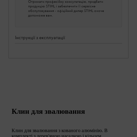
Отримати професійну консультацію, придбати
продукцію STIHL і забезпечити її сервісне
обслуговування - офіційний дилер STIHL охоче
допоможе вам.
Інструкції з експлуатації
Клин для звалювання
Клин для звалювання з кованого алюмінію. В
комплекті з дерев'яною насадкою і кільцем.