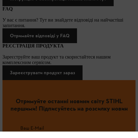
FAQ
У вас є питання? Тут ви знайдете відповіді на найчастіші
запитання.
Отримайте відповіді у FAQ
РЕЄСТРАЦІЯ ПРОДУКТА
Зареєструйте ваш продукт та скористайтеся нашим
комплексним сервісом.
Зареєструвати продукт зараз
Отримуйте останні новини світу STIHL
першими! Підписуйтесь на розсилку новин
Ваш E-Mail