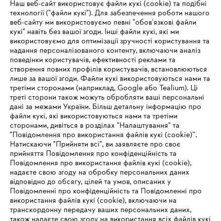
Наш веб-сайт використовує файли кукі (cookie) та подібні
технології ("файли кукі"). Для забезпечення роботи нашого
веб-сайту ми використовуємо певні "обов’язкові файли
Зареєструватись зараз
кукі" навіть без вашої згоди. Інші файли кукі, які ми
використовуємо для оптимізації зручності користування та
надання персоналізованого контенту, включаючи аналіз
поведінки користувачів, ефективності реклами та
створення повних профілів користувачів, встановлюються
#STIHL
лише за вашої згоди. Файли кукі використовуються нами та
третіми сторонами (наприклад, Google або Tealium). Ці
треті сторони також можуть обробляти ваші персональні
дані за межами України. Більш детальну інформацію про
файли кукі, які використовуються нами та третіми
сторонами, дивіться в розділах "Налаштування" та
"Повідомлення про використання файлів кукі (cookie)”.
Натискаючи "Прийняти всі", ви заявляєте про своє
прийняття Повідомлення про конфіденційність та
Про компанію STIHL
Повідомлення про використання файлів кукі (cookie),
надаєте свою згоду на обробку персональних даних
відповідно до обсягу, цілей та умов, описаних у
Повідомленні про конфіденційність та Повідомленні про
Запитання та відповіді
використання файлів кукі (cookie), включаючи на
транскордонну передачу ваших персональних даних,
також надаєте свою згоду на використання всіх файлів кукі