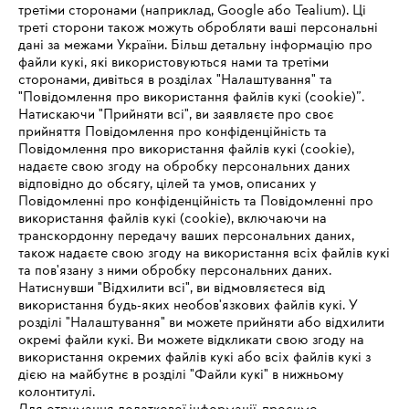
третіми сторонами (наприклад, Google або Tealium). Ці
треті сторони також можуть обробляти ваші персональні
дані за межами України. Більш детальну інформацію про
файли кукі, які використовуються нами та третіми
сторонами, дивіться в розділах "Налаштування" та
"Повідомлення про використання файлів кукі (cookie)”.
Натискаючи "Прийняти всі", ви заявляєте про своє
прийняття Повідомлення про конфіденційність та
Про компанію STIHL
Повідомлення про використання файлів кукі (cookie),
надаєте свою згоду на обробку персональних даних
відповідно до обсягу, цілей та умов, описаних у
Повідомленні про конфіденційність та Повідомленні про
Запитання та відповіді
використання файлів кукі (cookie), включаючи на
транскордонну передачу ваших персональних даних,
також надаєте свою згоду на використання всіх файлів кукі
та пов'язану з ними обробку персональних даних.
Натиснувши "Відхилити всі", ви відмовляєтеся від
Сервіс
IHR BROWSER WIRD NICHT
використання будь-яких необов'язкових файлів кукі. У
розділі "Налаштування" ви можете прийняти або відхилити
UNTERSTÜTZT
окремі файли кукі. Ви можете відкликати свою згоду на
використання окремих файлів кукі або всіх файлів кукі з
дією на майбутнє в розділі "Файли кукі" в нижньому
Sie nutzen einen Browser, den wir noch nicht unterstützen. Für
колонтитулі.
Політика конфіденційності
Вихідні дані
Cookies
eine optimale Nutzung unserer Seite empfehlen wir Ihnen, zu