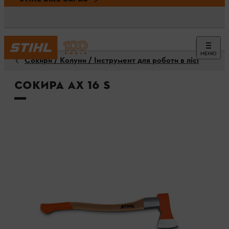
МЕНЮ
Сокири / Колуни / Інструмент для роботи в лісі
Сокира AX 16 S