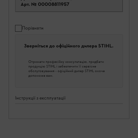
Арт. №
00008811957
Порівняти
Зверніться до офіційного дилера STIHL.
Отримати професійну консультацію, придбати
продукцію STIHL і забезпечити її сервісне
обслуговування - офіційний дилер STIHL охоче
допоможе вам.
Інструкції з експлуатації