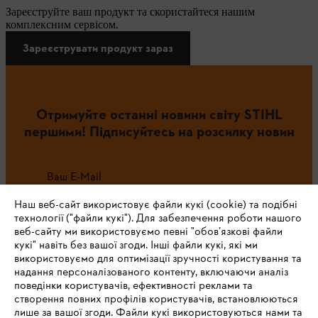
Зареєструйте ваш продукт та скористайтеся нашим
комплексним сервісом.
Зареєструвати продукт зараз
Отримуйте останні новини світу STIHL
першими! Підписуйтесь на розсилку новин
Ваш E-Mail
Наш веб-сайт використовує файли кукі (cookie) та подібні
технології ("файли кукі"). Для забезпечення роботи нашого
веб-сайту ми використовуємо певні "обов’язкові файли
Зареєструватись зараз
кукі" навіть без вашої згоди. Інші файли кукі, які ми
використовуємо для оптимізації зручності користування та
надання персоналізованого контенту, включаючи аналіз
поведінки користувачів, ефективності реклами та
створення повних профілів користувачів, встановлюються
#STIHL
лише за вашої згоди. Файли кукі використовуються нами та