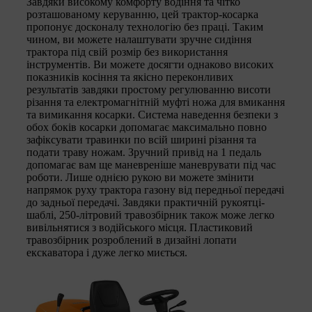
Завдяки високому комфорту водіння та чітко
розташованому керуванню, цей трактор-косарка
пропонує досконалу технологію без праці. Таким
чином, ви можете налаштувати зручне сидіння
трактора під свій розмір без використання
інструментів. Ви можете досягти однаково високих
показників косіння та якісно переконливих
результатів завдяки простому регулюванню висоти
різання та електромагнітній муфті ножа для вмикання
та вимикання косарки. Система наведення безпеки з
обох боків косарки допомагає максимально повно
зафіксувати травинки по всій ширині різання та
подати траву ножам. Зручний привід на 1 педаль
допомагає вам ще маневреніше маневрувати під час
роботи. Лише однією рукою ви можете змінити
напрямок руху трактора газону від передньої передачі
до задньої передачі. Завдяки практичній рукоятці-
шаблі, 250-літровий травозбірник також може легко
вивільнятися з водійського місця. Пластиковий
травозбірник розроблений в дизайні лопати
екскаватора і дуже легко миється.