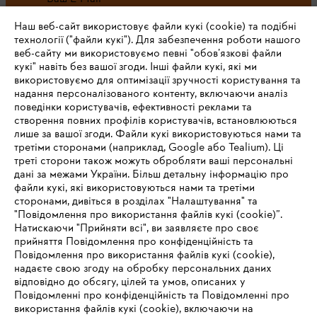
Наш веб-сайт використовує файли кукі (cookie) та подібні
технології ("файли кукі"). Для забезпечення роботи нашого
веб-сайту ми використовуємо певні "обов’язкові файли
Зареєструватись зараз
кукі" навіть без вашої згоди. Інші файли кукі, які ми
використовуємо для оптимізації зручності користування та
надання персоналізованого контенту, включаючи аналіз
поведінки користувачів, ефективності реклами та
створення повних профілів користувачів, встановлюються
#STIHL
лише за вашої згоди. Файли кукі використовуються нами та
третіми сторонами (наприклад, Google або Tealium). Ці
треті сторони також можуть обробляти ваші персональні
дані за межами України. Більш детальну інформацію про
файли кукі, які використовуються нами та третіми
сторонами, дивіться в розділах "Налаштування" та
"Повідомлення про використання файлів кукі (cookie)”.
Натискаючи "Прийняти всі", ви заявляєте про своє
прийняття Повідомлення про конфіденційність та
Про компанію STIHL
Повідомлення про використання файлів кукі (cookie),
надаєте свою згоду на обробку персональних даних
відповідно до обсягу, цілей та умов, описаних у
Повідомленні про конфіденційність та Повідомленні про
Запитання та відповіді
використання файлів кукі (cookie), включаючи на