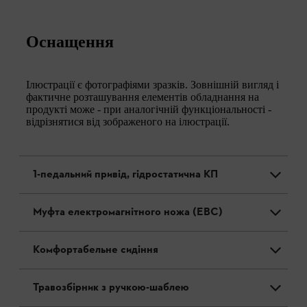
Оснащення
Ілюстрації є фотографіями зразків. Зовнішній вигляд і
фактичне розташування елементів обладнання на
продукті може - при аналогічній функціональності -
відрізнятися від зображеного на ілюстрації.
1-педальний привід, гідростатична КП
Муфта електромагнітного ножа (EBC)
Комфортабельне сидіння
Травозбірник з ручкою-шаблею