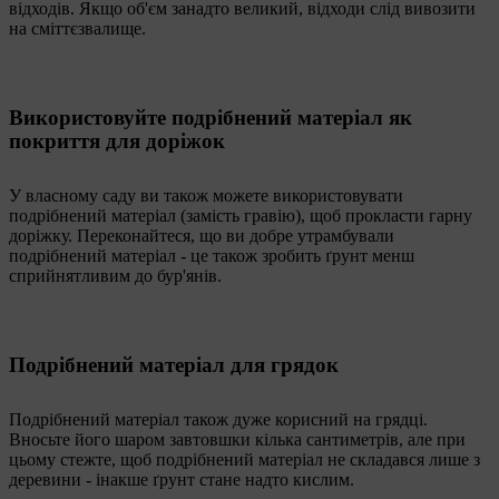
відходів. Якщо об'єм занадто великий, відходи слід вивозити
на сміттєзвалище.
Використовуйте подрібнений матеріал як
покриття для доріжок
У власному саду ви також можете використовувати
подрібнений матеріал (замість гравію), щоб прокласти гарну
доріжку. Переконайтеся, що ви добре утрамбували
подрібнений матеріал - це також зробить ґрунт менш
сприйнятливим до бур'янів.
Подрібнений матеріал для грядок
Подрібнений матеріал також дуже корисний на грядці.
Вносьте його шаром завтовшки кілька сантиметрів, але при
цьому стежте, щоб подрібнений матеріал не складався лише з
деревини - інакше ґрунт стане надто кислим.