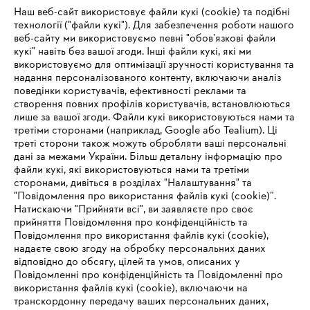
Наш веб-сайт використовує файли кукі (cookie) та подібні
технології ("файли кукі"). Для забезпечення роботи нашого
веб-сайту ми використовуємо певні "обов’язкові файли
Зареєструватись зараз
кукі" навіть без вашої згоди. Інші файли кукі, які ми
використовуємо для оптимізації зручності користування та
надання персоналізованого контенту, включаючи аналіз
поведінки користувачів, ефективності реклами та
створення повних профілів користувачів, встановлюються
#STIHL
лише за вашої згоди. Файли кукі використовуються нами та
третіми сторонами (наприклад, Google або Tealium). Ці
треті сторони також можуть обробляти ваші персональні
дані за межами України. Більш детальну інформацію про
файли кукі, які використовуються нами та третіми
сторонами, дивіться в розділах "Налаштування" та
"Повідомлення про використання файлів кукі (cookie)”.
Натискаючи "Прийняти всі", ви заявляєте про своє
прийняття Повідомлення про конфіденційність та
Про компанію STIHL
Повідомлення про використання файлів кукі (cookie),
надаєте свою згоду на обробку персональних даних
відповідно до обсягу, цілей та умов, описаних у
Повідомленні про конфіденційність та Повідомленні про
Запитання та відповіді
використання файлів кукі (cookie), включаючи на
транскордонну передачу ваших персональних даних,