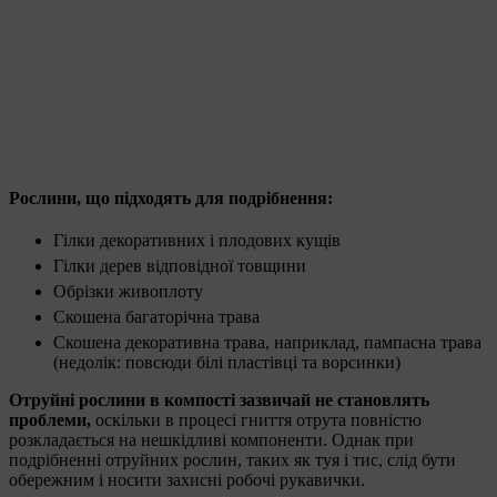
Рослини, що підходять для подрібнення:
Гілки декоративних і плодових кущів
Гілки дерев відповідної товщини
Обрізки живоплоту
Скошена багаторічна трава
Скошена декоративна трава, наприклад, пампасна трава
(недолік: повсюди білі пластівці та ворсинки)
Отруйні рослини в компості зазвичай не становлять
проблеми,
оскільки в процесі гниття отрута повністю
розкладається на нешкідливі компоненти. Однак при
подрібненні отруйних рослин, таких як туя і тис, слід бути
обережним і носити захисні робочі рукавички.