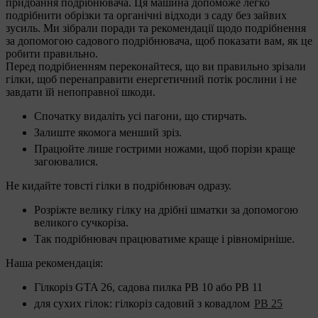
придбання подрібнювача. Ця машина допоможе легко
подрібнити обрізки та органічні відходи з саду без зайвих
зусиль. Ми зібрали поради та рекомендації щодо подрібнення
за допомогою садового подрібнювача, щоб показати вам, як це
робити правильно.
Перед подрібненням переконайтеся, що ви правильно зрізали
гілки, щоб перенаправити енергетичний потік рослини і не
завдати їй непоправної шкоди.
Спочатку видаліть усі пагони, що стирчать.
Залиште якомога менший зріз.
Працюйте лише гострими ножами, щоб порізи краще
загоювалися.
Не кидайте товсті гілки в подрібнювач одразу.
Розріжте велику гілку на дрібні шматки за допомогою
великого сучкоріза.
Так подрібнювач працюватиме краще і рівномірніше.
Наша рекомендація:
Гілкоріз GTA 26, садова пилка PB 10 або PB 11
для сухих гілок: гілкоріз садовий з ковадлом
PB 25