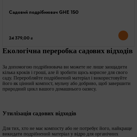
Садовий подрібнювач GHE 150
24 379,00 ₴
Екологічна переробка садових відходів
За допомогою подрібнювача ви можете не лише заощадити
кілька кроків і гроші, але й зробити щось корисне для свого
саду. Переробляйте подрібнений матеріал і використовуйте
його як цінний компост, мульчу або добриво, щоб завершити
природний цикл вашого домашнього оазису.
Утилізація садових відходів
Для тих, хто не має компосту або не потребує його, найкраще
викидати подрібнений матеріал у відро для органічних