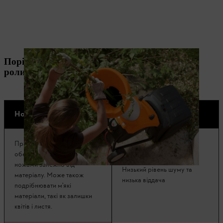
Порівняння подрібнювачів з ножовим та
роликовим механізмом
Ножовий механізм
Роликовий механізм
Працює з швидко
обертовими та різними
ножами залежно від
Низький рівень шуму та
матеріалу. Може також
низька віддача
подрібнювати м'які
матеріали, такі як залишки
квітів і листя.