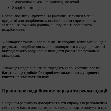
з молочним соком, наприклад, молочай
Хворі частини рослин
Вологі або липкі фруктові та рослинні залишки менш
придатні для подрібнення, оскільки вони спричиняють
залипання ножа або ролика, а іноді навіть забивають
подрібнювач.
У випадку з такими рослинами, як спориш, існує ризик, що в
результаті подрібнення вусики поширяться в саду - рослинні
відходи такого роду краще викидати разом з побутовими
відходами.
Також для подрібнення не підходять хворі частини рослин:
багато спор грибків без проблем виживають у процесі
гниття на компостній купі.
Правильне подрібнення: поради та рекомендації
Якщо вам регулярно доводиться мати справу з переповненим
сміттєвим баком для органічних відходів, варто подумати про