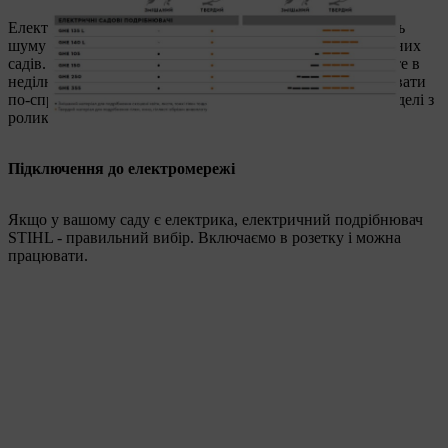
Електричні подрібнювачі мають особливо низький рівень
шуму і тому, швидше за все, рекомендуються для приватних
садів. Тим не менш, переконайтеся, що ви не подрібнюєте в
неділю або державні свята. Якщо ви хочете використовувати
по-справжньому тихий подрібнювач, ми пропонуємо моделі з
роликовим механізмом подрібнення.
Підключення до електромережі
Якщо у вашому саду є електрика, електричний подрібнювач
STIHL - правильний вибір. Включаємо в розетку і можна
працювати.