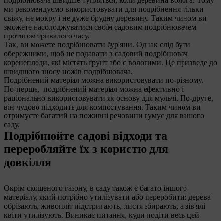
подрібнювача швидше тупляться, коли деревина волога. Тому
ми рекомендуємо використовувати для подрібнення тільки
свіжу, не мокру і не дуже брудну деревину. Таким чином ви
зможете насолоджуватися своїм садовим подрібнювачем
протягом тривалого часу.
Так, ви можете подрібнювати бур'яни. Однак слід бути
обережними, щоб не подавати в садовий подрібнювач
коренеплоди, які містять ґрунт або є вологими. Це призведе до
швидшого зносу ножів подрібнювача.
Подрібнений матеріал можна використовувати по-різному.
По-перше, подрібнений матеріал можна ефективно і
раціонально використовувати як основу для мульчі. По-друге,
він чудово підходить для компостування. Таким чином ви
отримуєте багатий на поживні речовини гумус для вашого
саду.
Подрібнюйте садові відходи та
переробляйте їх з користю для
довкілля
Окрім скошеного газону, в саду також є багато іншого
матеріалу, який потрібно утилізувати або переробити: дерева
обрізають, живопліт підстригають, листя збирають, а зів'ялі
квіти утилізують. Виникає питання, куди подіти весь цей