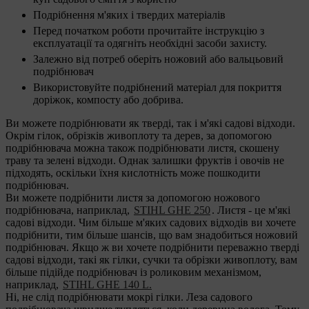
Подрібнення м'яких і твердих матеріалів
Перед початком роботи прочитайте інструкцію з
експлуатації та одягніть необхідні засоби захисту.
Залежно від потреб оберіть ножовий або вальцьовий
подрібнювач
Використовуйте подрібнений матеріал для покриття
доріжок, компосту або добрива.
Ви можете подрібнювати як тверді, так і м'які садові відходи.
Окрім гілок, обрізків живоплоту та дерев, за допомогою
подрібнювача можна також подрібнювати листя, скошену
траву та зелені відходи. Однак залишки фруктів і овочів не
підходять, оскільки їхня кислотність може пошкодити
подрібнювач.
Ви можете подрібнити листя за допомогою ножового
подрібнювача, наприклад,
STIHL GHE 250
. Листя - це м'які
садові відходи. Чим більше м'яких садових відходів ви хочете
подрібнити, тим більше шансів, що вам знадобиться ножовий
подрібнювач. Якщо ж ви хочете подрібнити переважно тверді
садові відходи, такі як гілки, сучки та обрізки живоплоту, вам
більше підійде подрібнювач із роликовим механізмом,
наприклад,
STIHL GHE 140 L.
Ні, не слід подрібнювати мокрі гілки. Леза садового