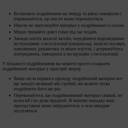
Встановіть подрібнювач на тверду та рівну поверхню і
переконайтеся, що він не може перекинутися.
Ніколи не заштовхуйте матеріал у подрібнювач із силою.
Міцно тримайте довгі гілки під час подачі.
Завжди носіть захисні засоби, передбачені відповідними
інструкціями з експлуатації (наприклад, захисні окуляри,
навушники, рукавички та міцне взуття), і дотримуйтесь
попереджень, наведених в інструкціях з експлуатації.
У більшості подрібнювачів ви можете просто подавати
подрібнений матеріал у пристрій зверху.
Якщо після першого проходу подрібнений матеріал все
ще занадто великий або грубий, ви можете легко
подрібнити його ще раз.
Переконайтеся, що подрібнюваний матеріал свіжий, не
вологий і не дуже брудний. В іншому випадку ваш
прилад також може забруднитися, а леза швидше
затупляться.