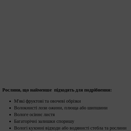
Рослини, що найменше підходять для подрібнення:
М'які фруктові та овочеві обрізки
Волокнисті лози ожини, плюща або шипшини
Вологе осіннє листя
Багаторічні залишки споришу
Вологі кухонні відходи або водянисті стебла та рослини