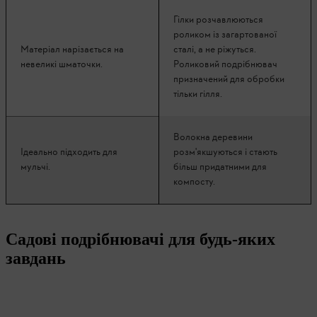
Гілки розчавлюються
роликом із загартованої
Матеріал нарізається на
сталі, а не ріжуться.
невеликі шматочки.
Роликовий подрібнювач
призначений для обробки
тільки гілля.
Волокна деревини
Ідеально підходить для
розм'якшуються і стають
мульчі.
більш придатними для
компосту.
Садові подрібнювачі для будь-яких
завдань