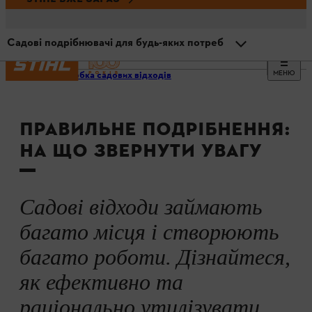
Садові подрібнювачі для будь-яких потреб
МЕНЮ
Переробка садових відходів
Огляд
ПРАВИЛЬНЕ ПОДРІБНЕННЯ:
Переробляйте садові відходи за допомогою
подрібнення
НА ЩО ЗВЕРНУТИ УВАГУ
Що можна подрібнювати?
Садові відходи займають
Поради та рекомендації
багато місця і створюють
багато роботи. Дізнайтеся,
Садові подрібнювачі для будь-яких потреб
як ефективно та
раціонально утилізувати