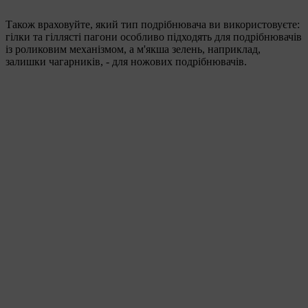
Також враховуйте, який тип подрібнювача ви використовуєте:
гілки та гіллясті пагони особливо підходять для подрібнювачів
із роликовим механізмом, а м'якша зелень, наприклад,
залишки чагарників, - для ножових подрібнювачів.