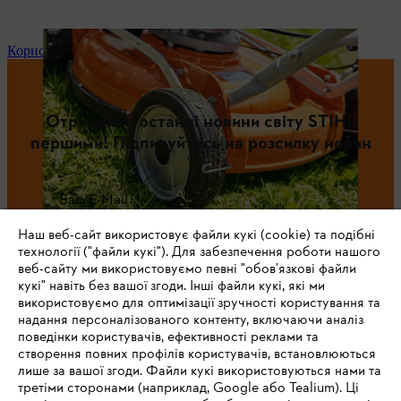
Користь косіння з мульчуванням
Отримуйте останні новини світу STIHL
першими! Підписуйтесь на розсилку новин
Ваш E-Mail
Наш веб-сайт використовує файли кукі (cookie) та подібні
технології ("файли кукі"). Для забезпечення роботи нашого
веб-сайту ми використовуємо певні "обов’язкові файли
Зареєструватись зараз
кукі" навіть без вашої згоди. Інші файли кукі, які ми
використовуємо для оптимізації зручності користування та
надання персоналізованого контенту, включаючи аналіз
поведінки користувачів, ефективності реклами та
створення повних профілів користувачів, встановлюються
#STIHL
лише за вашої згоди. Файли кукі використовуються нами та
третіми сторонами (наприклад, Google або Tealium). Ці