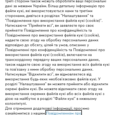
треті сторони також можуть обробляти ваші персональні
дані за межами України. Більш детальну інформацію про
файли кукі, які використовуються нами та третіми
сторонами, дивіться в розділах "Налаштування" та
"Повідомлення про використання файлів кукі (cookie)”.
Натискаючи "Прийняти всі", ви заявляєте про своє
прийняття Повідомлення про конфіденційність та
Про компанію STIHL
Повідомлення про використання файлів кукі (cookie),
надаєте свою згоду на обробку персональних даних
відповідно до обсягу, цілей та умов, описаних у
Повідомленні про конфіденційність та Повідомленні про
Запитання та відповіді
використання файлів кукі (cookie), включаючи на
транскордонну передачу ваших персональних даних,
також надаєте свою згоду на використання всіх файлів кукі
та пов'язану з ними обробку персональних даних.
Натиснувши "Відхилити всі", ви відмовляєтеся від
Сервіс
IHR BROWSER WIRD NICHT
використання будь-яких необов'язкових файлів кукі. У
розділі "Налаштування" ви можете прийняти або відхилити
UNTERSTÜTZT
окремі файли кукі. Ви можете відкликати свою згоду на
використання окремих файлів кукі або всіх файлів кукі з
дією на майбутнє в розділі "Файли кукі" в нижньому
Sie nutzen einen Browser, den wir noch nicht unterstützen. Für
колонтитулі.
Політика конфіденційності
Вихідні дані
Cookies
eine optimale Nutzung unserer Seite empfehlen wir Ihnen, zu
Для отримання додаткової інформації, просимо
ознайомитися з нашим
einem der folgenden Browser zu wechseln:
Повідомленням про