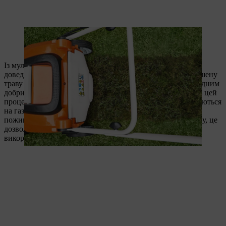
Із мульчувальною газонокосаркою STIHL Вам більше не
доведеться очищувати кошик для трави, утилізувати скошену
траву та підживлювати газон. Трава сама по собі є природним
добривом. Під час мульчування - так експерти називають цей
процес - скошені стебла подрібнюються та знову повертаються
на газон, тепер уже в якості цінного джерела вологи та
поживних речовин. Окрім піклування про здоров'я газону, це
дозволяє Вам заощаджувати час та сили й частіше
використовувати Ваш сад для відпочинку.