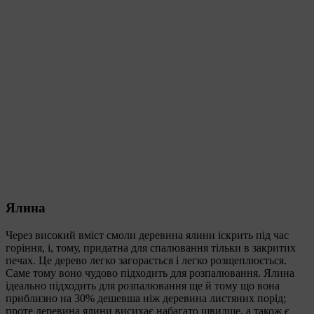
Ялина
Через високий вміст смоли деревина ялини іскрить під час
горіння, і, тому, придатна для спалювання тільки в закритих
печах. Це дерево легко загорається і легко розщеплюється.
Саме тому воно чудово підходить для розпалювання. Ялина
ідеально підходить для розпалювання ще й тому що вона
приблизно на 30% дешевша ніж деревина листяних порід;
проте деревина ялини висихає набагато швидше, а також є