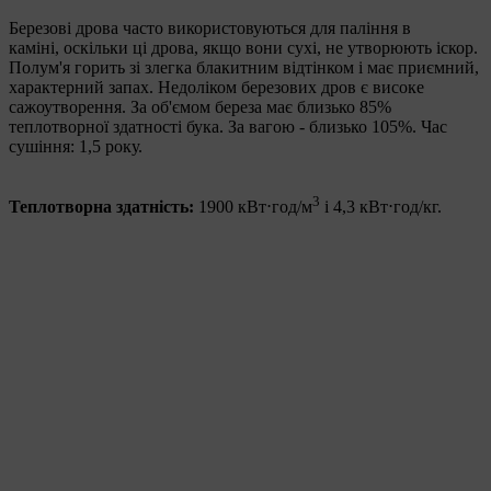
Березові дрова часто використовуються для паління в
каміні, оскільки ці дрова, якщо вони сухі, не утворюють іскор.
Полум'я горить зі злегка блакитним відтінком і має приємний,
характерний запах. Недоліком березових дров є високе
сажоутворення. За об'ємом береза має близько 85%
теплотворної здатності бука. За вагою - близько 105%. Час
сушіння: 1,5 року.
3
Теплотворна здатність:
1900 кВт⋅год/м
і 4,3 кВт⋅год/кг.