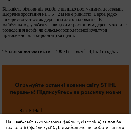
Більшість різновидів верби є швидко ростучимим деревами.
Щорічне зростання на 1,5 - 2 м не є рідкістю. Верба рідко
використовується як деревина для опалювання. В
майбутньому, у зв'язку з швидким зростанням дерев, можливе
розведення верби як сільськогосподарської культури
призначеної для виробництва щепи.
3
Теплотворна здатність:
1400 кВт⋅год/м
і 4,1 кВт⋅год/кг.
Отримуйте останні новини світу STIHL
першими! Підписуйтесь на розсилку новин
Ваш E-Mail
Наш веб-сайт використовує файли кукі (cookie) та подібні
технології ("файли кукі"). Для забезпечення роботи нашого