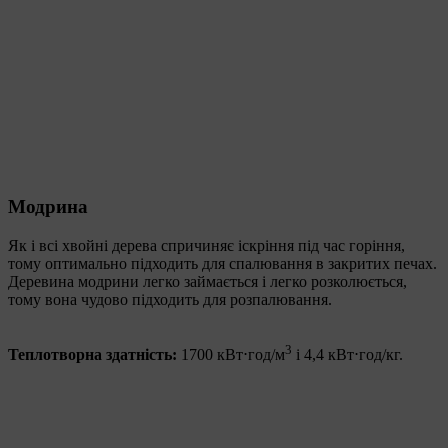
Модрина
Як і всі хвойні дерева спричиняє іскріння під час горіння,
тому оптимально підходить для спалювання в закритих печах.
Деревина модрини легко займається і легко розколюється,
тому вона чудово підходить для розпалювання.
3
Теплотворна здатність:
1700 кВт⋅год/м
і 4,4 кВт⋅год/кг.