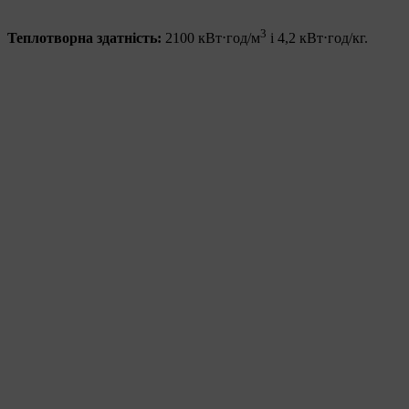
3
Теплотворна здатність:
2100 кВт⋅год/м
і 4,2 кВт⋅год/кг.