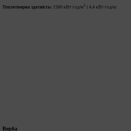
3
Теплотворна здатність:
1500 кВт⋅год/м
і 4,4 кВт⋅год/кг
Верба