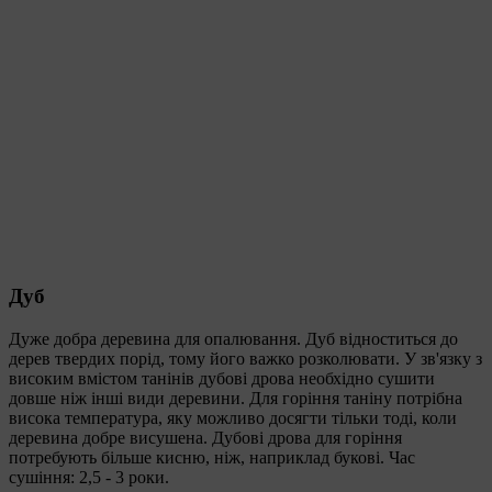
Дуб
Дуже добра деревина для опалювання. Дуб відноститься до
дерев твердих порід, тому його важко розколювати. У зв'язку з
високим вмістом танінів дубові дрова необхідно сушити
довше ніж інші види деревини. Для горіння таніну потрібна
висока температура, яку можливо досягти тільки тоді, коли
деревина добре висушена. Дубові дрова для горіння
потребують більше кисню, ніж, наприклад букові. Час
сушіння: 2,5 - 3 роки.