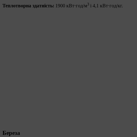
3
Теплотворна здатність:
1900 кВт⋅год/м
і 4,1 кВт⋅год/кг.
Береза