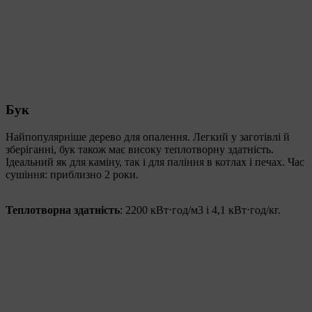
Бук
Найпопулярніше дерево для опалення. Легкий у заготівлі й
зберіганні, бук також має високу теплотворну здатність.
Ідеальний як для каміну, так і для паління в котлах і печах. Час
сушіння: приблизно 2 роки.
Теплотворна здатність
: 2200 кВт⋅год/м3 і 4,1 кВт⋅год/кг.