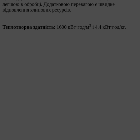
легшою в обробці. Додатковою перевагою є швидке
відновлення ялинових ресурсів.
3
Теплотворна здатність:
1600 кВт⋅год/м
і 4,4 кВт⋅год/кг.