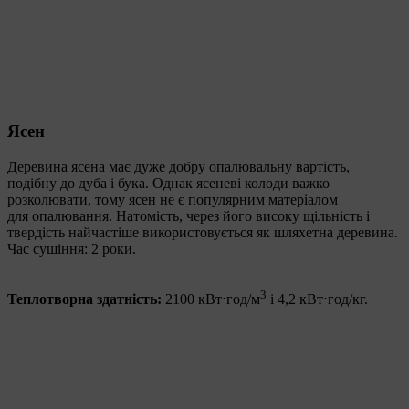
Ясен
Деревина ясена має дуже добру опалювальну вартість,
подібну до дуба і бука. Однак ясеневі колоди важко
розколювати, тому ясен не є популярним матеріалом
для опалювання. Натомість, через його високу щільність і
твердість найчастіше використовується як шляхетна деревина.
Час сушіння: 2 роки.
3
Теплотворна здатність:
2100 кВт⋅год/м
і 4,2 кВт⋅год/кг.