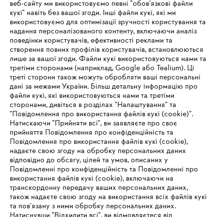
веб-сайту ми використовуємо певні "обов’язкові файли
Зареєструватись зараз
кукі" навіть без вашої згоди. Інші файли кукі, які ми
використовуємо для оптимізації зручності користування та
надання персоналізованого контенту, включаючи аналіз
поведінки користувачів, ефективності реклами та
створення повних профілів користувачів, встановлюються
#STIHL
лише за вашої згоди. Файли кукі використовуються нами та
третіми сторонами (наприклад, Google або Tealium). Ці
треті сторони також можуть обробляти ваші персональні
дані за межами України. Більш детальну інформацію про
файли кукі, які використовуються нами та третіми
сторонами, дивіться в розділах "Налаштування" та
"Повідомлення про використання файлів кукі (cookie)”.
Натискаючи "Прийняти всі", ви заявляєте про своє
прийняття Повідомлення про конфіденційність та
Про компанію STIHL
Повідомлення про використання файлів кукі (cookie),
надаєте свою згоду на обробку персональних даних
відповідно до обсягу, цілей та умов, описаних у
Повідомленні про конфіденційність та Повідомленні про
Запитання та відповіді
використання файлів кукі (cookie), включаючи на
транскордонну передачу ваших персональних даних,
також надаєте свою згоду на використання всіх файлів кукі
та пов'язану з ними обробку персональних даних.
Натиснувши "Відхилити всі", ви відмовляєтеся від