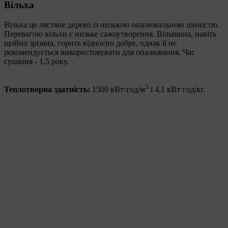
Вільха
Вільха це лястяне дерево із низькою опалювальною цінністю.
Перевагою вільхи є низьке сажоутворення. Вільшина, навіть
щойно зрізана, горить відносно добре, однак її не
рекомендується використовувати для опалювання. Час
сушіння - 1,5 року.
3
Теплотворна здатність:
1500 кВт⋅год/м
і 4,1 кВт⋅год/кг.