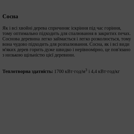
Сосна
Як і всі хвойні дерева спричиняє іскріння під час горіння,
тому оптимально підходить для спалювання в закритих печах.
Соснова деревина легко займається і легко розколюється, тому
вона чудово підходить для розпалювання. Сосна, як і всі види
м'яких дерев горить дуже швидко і нерівномірно, це пов'язано
з низькою щільністю цієї деревини.
3
Теплотворна здатність:
1700 кВт⋅год/м
і 4,4 кВт⋅год/кг