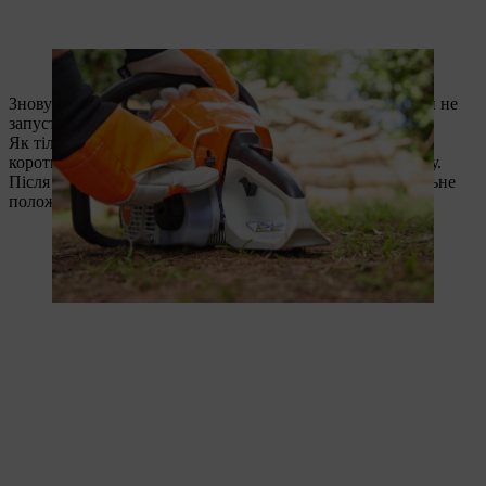
Тепер потрібно відкрити дросель.
Знову потягніть за пусковий трос, пробуйте, доки двигун не
запуститься.
Як тільки двигун запуститься та почне працювати,
короткочасно натисніть указівним пальцем на важіль газу.
Після цього комбінований важіль переведеться в нормальне
положення холостого ходу.