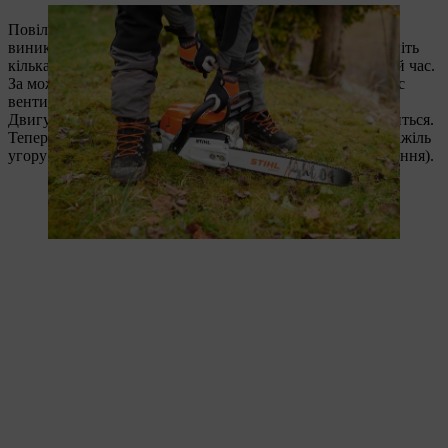
Повільно потягніть правою рукою за пусковий трос до
виникнення відчутного опору. Тільки після цього потягніть
кілька разів із силою, щоб двигун запустився на короткий час.
За можливістю тягніть угору, щоб трос не терся об корпус
вентилятора.
Двигун заведеться на короткий час, а потім знову зупиниться.
Тепер відкрийте дросель, перемістивши комбінований важіль
угору на одне положення фіксації (напіввідкрите положення).