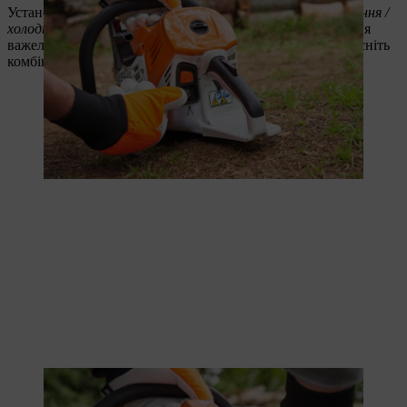
Установіть комбінований важіль у положення
дроселювання /
холодного запуску
. Для цього спочатку зніміть блокування
важеля газу й натисніть на важіль газу. Після цього натисніть
комбінований важіль до кінця вниз.
Комбінований важіль має бути натиснуто до кінця вниз.