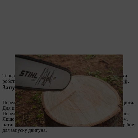
Перед початком роботи з мотопилою перевіряють змащування
ланцюга.
Тепер мотопила готова до роботи. Щодо безпечної техніки
роботи спочатку ознайомтесь із
інструкцією з експлуатації
.
Запуск мотопили із системою M-Tronic
Перед тим як запустити мотопилу, активуйте гальмо ланцюга.
Для цього натисніть гальмо ланцюга вперед.
Перед запуском мотопили обов’язково зніміть захист шини.
Якщо ваша мотопила оснащена декомпресійним клапаном,
натисніть на нього. Це дозволить зменшити зусилля, потрібне
для запуску двигуна.