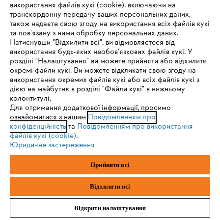
використання файлів кукі (cookie), включаючи на
транскордонну передачу ваших персональних даних,
також надаєте свою згоду на використання всіх файлів кукі
та пов'язану з ними обробку персональних даних.
Захисний одяг, взуття та аксесуари
Натиснувши "Відхилити всі", ви відмовляєтеся від
IHR BROWSER WIRD NICHT
використання будь-яких необов'язкових файлів кукі. У
розділі "Налаштування" ви можете прийняти або відхилити
UNTERSTÜTZT
окремі файли кукі. Ви можете відкликати свою згоду на
використання окремих файлів кукі або всіх файлів кукі з
дією на майбутнє в розділі "Файли кукі" в нижньому
Sie nutzen einen Browser, den wir noch nicht unterstützen. Für
колонтитулі.
eine optimale Nutzung unserer Seite empfehlen wir Ihnen, zu
Для отримання додаткової інформації, просимо
ознайомитися з нашим
einem der folgenden Browser zu wechseln:
Повідомленням про
конфіденційність
та
Повідомленням про використання
файлів кукі (cookie)
.
Юридичне застереження
Firefox
Chrome
Прийняти всі
Safari
Edge
Бензопили / Електропили / Акумуляторні пили
Відхилити всі
Відкрити налаштування