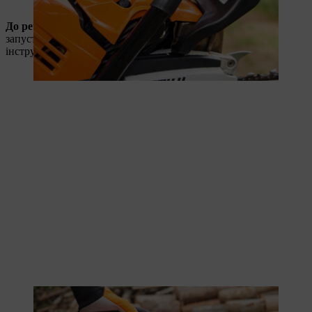
До речі
: Вам не слід турбуватися, що мотопила не
запуститься, якщо надто часто натискати на насос — в
інструментах STIHL такого не буває.
Натискання на паливний насос допомагає процесу запуску.