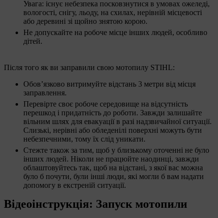
Увага: існує небезпека посковзнутися в умовах ожеледі,
вологості, снігу, льоду, на схилах, нерівній місцевості
або деревині зі щойно знятою корою.
Не допускайте на робоче місце інших людей, особливо
дітей.
Після того як ви заправили свою мотопилу STIHL:
Обов’язково витримуйте відстань 3 метри від місця
заправлення.
Перевірте своє робоче середовище на відсутність
перешкод і придатність до роботи. Завжди залишайте
вільним шлях для евакуації в разі надзвичайної ситуації.
Слизькі, нерівні або обледенілі поверхні можуть бути
небезпечними, тому їх слід уникати.
Стежте також за тим, щоб у близькому оточенні не було
інших людей. Ніколи не працюйте наодинці, завжди
облаштовуйтесь так, щоб на відстані, з якої вас можна
було б почути, були інші люди, які могли б вам надати
допомогу в екстреній ситуації.
Відеоінструкція: Запуск мотопили