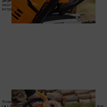
До речі
: Вам не слід турбуватися, що мотопила не
запуститься, якщо надто часто натискати на насос — в
інструментах STIHL такого не буває.
Натискання на паливний насос полегшує запуск.
Установіть комбінований важіль у положення запуску
(▲). Комбінований важіль потрібно втримувати, доки не буде