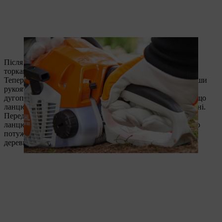
Натискати на важіль газу потрібно вказівним пальцем.
Після цього повільно підніміть мотопилу із землі, не
торкаючись важеля газу.
Тепер відпустіть гальмо ланцюга, лівою рукою потягнувши
рукоятку гальма ланцюга на себе. Але ще не відпускайте
дугоподібну рукоятку. Характерне клацання сигналізує, що
ланцюг розблокований і тепер може пересуватися по шині.
Перед тим як братися до роботи, перевірте змащування
ланцюга: якщо тримати ланцюг, який рухається з повною
потужністю, над аркушем паперу або шматком світлої
деревини, на ньому має бути видно чіткий слід мастила.