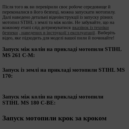
Після того як ви перевірили своє робоче середовище й
переконалися в його безпеці, можна запускати мотопилу.
Далі наведено детальні відеоінструкції із запуску різних
мотопил STIHL з землі та між колін. Не забувайте, що на
кожному етапі слід дотримуватися
вказівок із техніки
безпеки
, наведених в інструкції з експлуатації
. Виберіть
відео, яке підходить для моделі вашої пили й починайте!
Запуск між колін на прикладі мотопили STIHL
MS 261 C-M:
Запуск із землі на прикладі мотопили STIHL MS
170:
Запуск між колін на прикладі мотопили
STIHL MS 180 C-BE:
Запуск мотопили крок за кроком