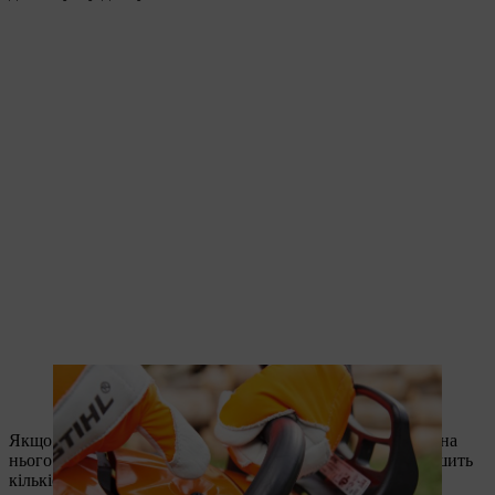
Натискання на декомпресійний клапан допомагає запустити
двигун.
Якщо мотопила оснащена паливним насосом, натисніть на
нього кілька разів. Це полегшить запуск двигуна й зменшить
кількість ривків, потрібних для запуску.