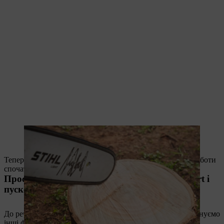
Перед початком роботи з мотопилою перевіряють змащування
ланцюга.
Тепер пила готова до роботи. Щодо безпечної техніки роботи
спочатку ознайомтесь із інструкцією з експлуатації.
Простий запуск із системами STIHL ErgoStart і
пусковою ручкою STIHL ElastoStart
До речі, окрім вищеописаної системи M-Tronic ми пропонуємо
інші функції, які спростять вам процес запуску