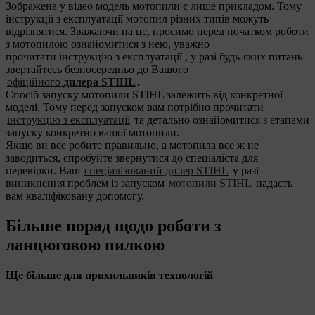
Зображена у відео модель мотопили є лише прикладом. Тому
інструкції з експлуатації мотопил різних типів можуть
відрізнятися. Зважаючи на це, просимо перед початком роботи
з мотопилою ознайомитися з нею, уважно
прочитати інструкцію з експлуатації , у разі будь-яких питань
звертайтесь безпосередньо до Вашого
офіційного
дилера STIHL
.
Спосіб запуску мотопили STIHL залежить від конкретної
моделі. Тому перед запуском вам потрібно прочитати
інструкцію з експлуатації
та детально ознайомитися з етапами
запуску конкретно вашої мотопили.
Якщо ви все робите правильно, а мотопила все ж не
заводиться, спробуйте звернутися до спеціаліста для
перевірки. Ваш
спеціалізований дилер STIHL
у разі
виникнення проблем із запуском
мотопили STIHL
надасть
вам кваліфіковану допомогу.
Більше порад щодо роботи з
ланцюговою пилкою
Ще більше для прихильників технологій