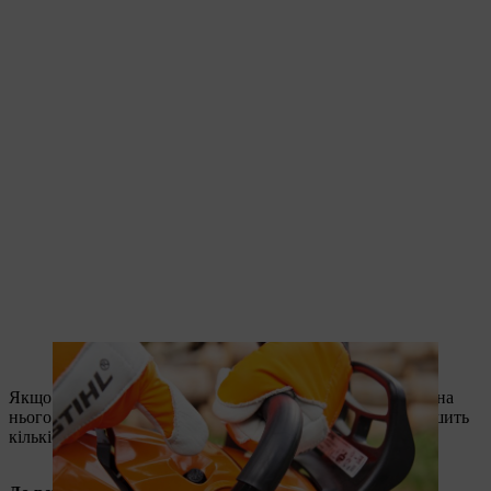
Натискання на декомпресійний клапан полегшує запуск.
Якщо мотопила оснащена паливним насосом, натисніть на
нього кілька разів. Це полегшить запуск двигуна й зменшить
кількість ривків, потрібних для запуску.