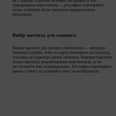
це є однією з причин поломки інструменту або
травмування користувача — регулярно перевіряйте
натяг, особливо після тривалого використання
бензопили.
Вибір мастила для ланцюга
Якісне мастило для ланцюга бензопили — запорука
тривалої служби, тому не варто економити на покупці,
оскільки це підвищує ризик поломки.
Використовувати
тільки мастило, рекомендоване виробником, та не
застосовуйте вже відпрацьоване. Регулярно перевіряйте
рівень у бачку та доливайте його за необхідності.