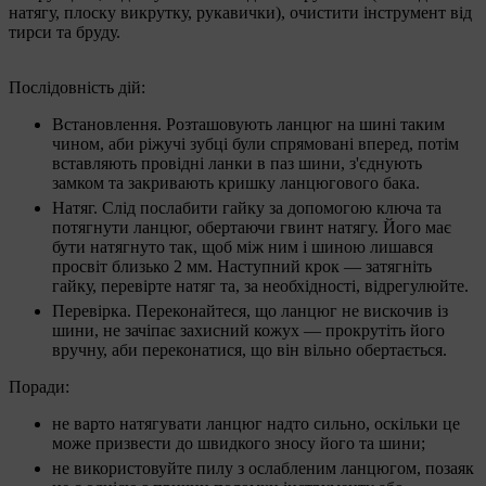
натягу, плоску викрутку, рукавички), очистити інструмент від
тирси та бруду.
Послідовність дій:
Встановлення. Розташовують ланцюг на шині таким
чином, аби ріжучі зубці були спрямовані вперед, потім
вставляють провідні ланки в паз шини, з'єднують
замком та закривають кришку ланцюгового бака.
Натяг. Слід послабити гайку за допомогою ключа та
потягнути ланцюг, обертаючи гвинт натягу. Його має
бути натягнуто так, щоб між ним і шиною лишався
просвіт близько 2 мм. Наступний крок — затягніть
гайку, перевірте натяг та, за необхідності, відрегулюйте.
Перевірка. Переконайтеся, що ланцюг не вискочив із
шини, не зачіпає захисний кожух — прокрутіть його
вручну, аби переконатися, що він вільно обертається.
Поради:
не варто натягувати ланцюг надто сильно, оскільки це
може призвести до швидкого зносу його та шини;
не використовуйте пилу з ослабленим ланцюгом, позаяк