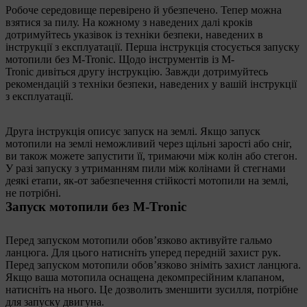
Робоче середовище перевірено й убезпечено. Тепер можна
взятися за пилу. На кожному з наведених далі кроків
дотримуйтесь указівок із техніки безпеки, наведених в
інструкції з експлуатації. Перша інструкція стосується запуску
мотопили без M-Tronic. Щодо інструментів із M-
Tronic дивіться другу інструкцію. Завжди дотримуйтесь
рекомендацій з техніки безпеки, наведених у вашій інструкції
з експлуатації.
Друга інструкція описує запуск на землі. Якщо запуск
мотопили на землі неможливий через щільні зарості або сніг,
ви також можете запустити її, тримаючи між колін або стегон.
У разі запуску з утриманням пили між колінами й стегнами
деякі етапи, як-от забезпечення стійкості мотопили на землі,
не потрібні.
Запуск мотопили без M-Tronic
Перед запуском мотопили обов’язково активуйте гальмо
ланцюга. Для цього натисніть уперед передній захист рук.
Перед запуском мотопили обов’язково зніміть захист ланцюга.
Якщо ваша мотопила оснащена декомпресійним клапаном,
натисніть на нього. Це дозволить зменшити зусилля, потрібне
для запуску двигуна.