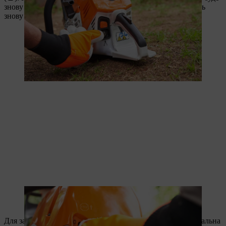
знову відпущено важіль газу. Інакше комбінований важіль
знову вискочить.
Комбінований важіль тепер має бути переведено в положення
запуску.
Для запуску встановіть мотопилу на рівну поверхню. Різальна