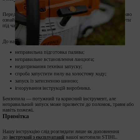
Перед тим, як завести бензопилу STIHL («Штіль»), важливо
ознайомитися з частими помилками, які можуть виникнути
під час її запуску.
До найпоширеніших належать:
неправильна підготовка палива;
неправильне встановлення ланцюга;
недотримання техніки запуску;
спроба запустити пилу на холостому ходу;
запуск із затисненою шиною;
ігнорування інструкцій виробника.
Бензопила — потужний та корисний інструмент, але
неправильний запуск може призвести до поломок, травм або
навіть пожежі.
Примітка
Нашу інструкцію слід розглядати лише як доповнення
до
інструкції з експлуатації
вашої мотопили STIHL.