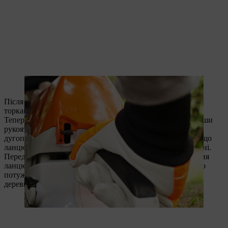
Комбінований важіль має перейти в робоче положення.
Після цього повільно підніміть мотопилу із землі, не
торкаючись важеля газу.
Тепер відпустіть гальмо ланцюга, лівою рукою потягнувши
рукоятку гальма ланцюга на себе. Але ще не відпускайте
дугоподібну рукоятку. Характерне клацання сигналізує, що
ланцюг розблокований і тепер може пересуватися по шині.
Перед тим як братися до роботи, перевірте ще змащування
ланцюга: якщо тримати ланцюг, який рухається з повною
потужністю, над аркушем паперу або шматком світлої
деревини, на ньому має бути видно чіткий слід оливи.