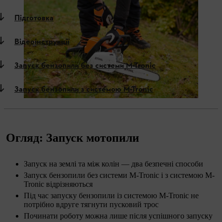
Підготовка
Відеоінструкції
Запуск бензопили без системи M-Tronic
Запуск бензопили з системою M-Tronic
Огляд: Запуск мотопили
Запуск на землі та між колін — два безпечні способи
Запуск бензопили без системи M-Tronic і з системою M-
Tronic відрізняються
Під час запуску бензопили із системою M-Tronic не
потрібно вдруге тягнути пусковий трос
Починати роботу можна лише після успішного запуску