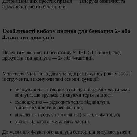
Дотримання цих простих правил — запорука безпечної та
ефективної роботи бензопили.
Особливості вибору палива для бензопил 2- або
4-тактних двигунів
Перед тим, як завести бензопилу STIHL («Штиль»), слід
врахувати тип двигуна — 2- або 4-тактний.
Масло для 2-тактного двигуна відіграє важливу роль у роботі
інструмента, виконуючи такі основні функції:
змащування — створює захисну плівку між частинами
двигуна, що труться, знижуючи тертя та знос;
охолодження — відводить тепло від двигуна,
запобігаючи його перегріванню;
видалення продуктів згоряння (нагар, сажа тощо);
захист від корозії металевих частин.
До масла для 4-тактного двигуна бензопили висувають певні