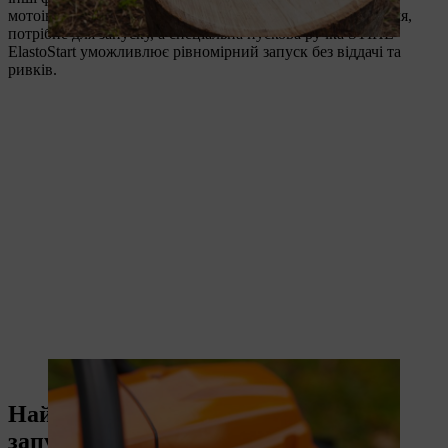
мотоінструмента: STIHL ErgoStart суттєво знижує зусилля,
потрібне для запуску, а спеціальна пускова ручка STIHL
ElastoStart уможливлює рівномірний запуск без віддачі та
ривків.
Дуже важливо дотримуватися безпечної техніки роботи пилою
Найпоширеніші помилки під час
запуску бензопили