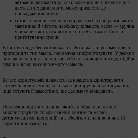
автомобільне мастило, оскільки воно не підходить для
двотактних двигунів та може призвести до
пошкодження пилки;
готова паливна суміш, що продається в спеціалізованих
магазинах й містить необхідну кількість масла — зручна
у використанні, оскільки не потребує самостійного
приготування суміші.
В інструкції до бензопили мають бути вказані рекомендовані
пропорції та тип масла, яке можна використовувати. У деяких
випадках, наприклад, під час роботи в холодну погоду, підійде
суміш з більш високим вмістом масла.
Багато користувачів вважають за краще використовувати
готову паливну суміш, оскільки вона зручна в застосуванні;
інші готують її самостійно, що дає змогу заощадити.
Незалежно від типу палива, який ви обрали, важливо
використовувати тільки якісний бензин та масло,
дотримуватися пропорцій та а зберігають паливо в чистій
герметичній ємності.