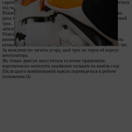
гарнітура не має торкатися землі, бо так вона може затупитися
під час запуску й створювати небезпеку для вас.
Візьміть мотопилу, що лежить на землі, обома руками. Ліва
рука тримає пилу за дугоподібну рукоятку, права за пусковий
трос. Уставте носок правої ноги в задню рукоятку. Так ви
забезпечите стійкість мотопили.
Повільно потягніть правою рукою за пусковий трос до
виникнення відчутного опору. Тільки після цього потягніть
кілька разів із силою, щоб двигун запустився на короткий час.
За можливістю тягніть угору, щоб трос не терся об корпус
вентилятора.
Як тільки двигун запуститься та почне працювати,
короткочасно натисніть указівним пальцем на важіль газу.
Після цього комбінований важіль переведеться в робоче
положення (I).