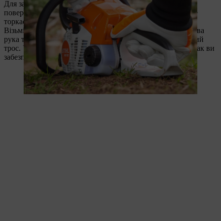
Для запуску встановіть мотопилу на рівну
поверхню. Переконайтесь у тому, що ріжуча гарнітура не
торкається землі.
Візьміть мотопилу, що лежить на землі, обома руками. Ліва
рука тримає пилу за трубчасту рукоятку, права за пусковий
трос. Установіть п’ятку правої ноги на задню рукоятку. Так ви
забезпечите стійкість мотопили. (див.зображення)