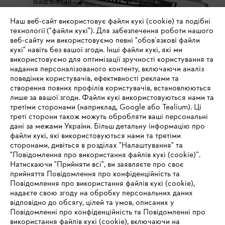
Ваш E-Mail
Наш веб-сайт використовує файли кукі (cookie) та подібні
технології ("файли кукі"). Для забезпечення роботи нашого
веб-сайту ми використовуємо певні "обов’язкові файли
Зареєструватись зараз
кукі" навіть без вашої згоди. Інші файли кукі, які ми
використовуємо для оптимізації зручності користування та
надання персоналізованого контенту, включаючи аналіз
поведінки користувачів, ефективності реклами та
створення повних профілів користувачів, встановлюються
#STIHL
лише за вашої згоди. Файли кукі використовуються нами та
третіми сторонами (наприклад, Google або Tealium). Ці
треті сторони також можуть обробляти ваші персональні
дані за межами України. Більш детальну інформацію про
файли кукі, які використовуються нами та третіми
сторонами, дивіться в розділах "Налаштування" та
"Повідомлення про використання файлів кукі (cookie)”.
Натискаючи "Прийняти всі", ви заявляєте про своє
прийняття Повідомлення про конфіденційність та
Про компанію STIHL
Повідомлення про використання файлів кукі (cookie),
надаєте свою згоду на обробку персональних даних
відповідно до обсягу, цілей та умов, описаних у
Повідомленні про конфіденційність та Повідомленні про
Запитання та відповіді
використання файлів кукі (cookie), включаючи на