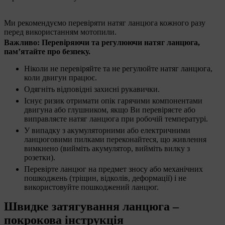
Ми рекомендуємо перевіряти натяг ланцюга кожного разу
перед використанням мотопили.
Важливо: Перевіряючи та регулюючи натяг ланцюга,
пам’ятайте про безпеку.
Ніколи не перевіряйте та не регулюйте натяг ланцюга,
коли двигун працює.
Одягніть відповідні захисні рукавички.
Існує ризик отримати опік гарячими компонентами
двигуна або глушником, якщо Ви перевіряєте або
виправляєте натяг ланцюга при робочій температурі.
У випадку з акумуляторними або електричними
ланцюговими пилками переконайтеся, що живлення
вимкнено (вийміть акумулятор, вийміть вилку з
розетки).
Перевірте ланцюг на предмет зносу або механічних
пошкоджень (тріщин, відколів, деформації) і не
використовуйте пошкоджений ланцюг.
Швидке затягування ланцюга –
покрокова інструкція