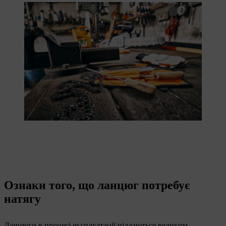
Ознаки того, що ланцюг потребує
натягу
Ланцюги в процесі експлуатації піддаються великим