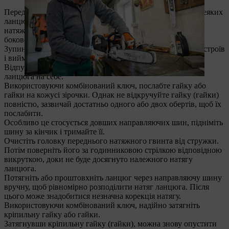
Передній затискний пристрій встановлюється лише на деяких
ланцюгових пилках STIHL. За винятком положення
натяжного пристрою, процедура ідентична процедурі
бокового затягування ланцюга.
Зупиніть двигун. Вийміть акумулятор з бездротових пристроїв
і вийміть штепсельну вилку з електричних пристроїв
Відпустіть гальмо ланцюга, потягнувши ручку гальма
ланцюга на себе.
Використовуючи комбінований ключ, послабте гайку або
гайки на кожусі зірочки. Однак не відкручуйте гайку (гайки)
повністю, зазвичай достатньо одного або двох обертів, щоб їх
послабити.
Особливо це стосується довших направляючих шин, підніміть
шину за кінчик і тримайте її.
Очистіть головку переднього натяжного гвинта від стружки.
Потім поверніть його за годинниковою стрілкою відповідною
викруткою, доки не буде досягнуто належного натягу
ланцюга.
Потягніть або проштовхніть ланцюг через направляючу шину
вручну, щоб рівномірно розподілити натяг ланцюга. Після
цього може знадобитися незначна корекція натягу.
Використовуючи комбінований ключ, надійно затягніть
кріпильну гайку або гайки.
Затягнувши кріпильну гайку (гайки), можна знову опустити