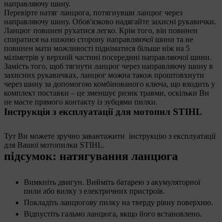
направляючу шину.
Перевірте натяг ланцюга, потягнувши ланцюг через
направляючу шину. Обов'язково надягайте захисні рукавички.
Ланцюг повинен рухатися легко. Крім того, він повинен
спиратися на нижню сторону направляючої шини та не
повинен мати можливості підніматися більше ніж на 5
міліметрів у верхній частині посередині направляючої шини.
Замість того, щоб тягнути ланцюг через направляючу шину в
захисних рукавичках, ланцюг можна також проштовхнути
через шину за допомогою комбінованого ключа, що входить у
комплект поставки – це зменшує ризик травми, оскільки Ви
не маєте прямого контакту із зубцями пилки.
Інструкція з експлуатації для мотопил STIHL
Тут Ви можете зручно завантажити інструкцію з експлуатації
для Вашої мотопилки STIHL.
підсумок: натягування ланцюга
Вимкніть двигун. Вийміть батарею з акумуляторної
пили або вилку з електричних пристроїв.
Покладіть ланцюгову пилку на тверду рівну поверхню.
Відпустіть гальмо ланцюга, якщо його встановлено.