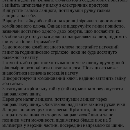
і вийміть штепсельну вилку з електричних пристроїв
Відпустіть гальмо ланцюга, потягнувши ручку гальма
ланцюга на себе.
Відкрутіть гайку або гайки на кришці зірочки за допомогою
комбінованого ключа. Однак не відкручуйте гайки повністю,
зазвичай достатньо одного-двох обертів, щоб послабити їх.
Особливо це стосується довших направляючих шин, підніміть
шину за кінчик і тримайте її.
За допомогою комбінованого ключа повертайте натяжний
гвинт за годинниковою стрілкою, доки не буде досягнуто
належного натягу.
Потягніть або проштовхніть ланцюг через шину вручну, щоб
рівномірно розподілити натяг ланцюга. Після цього може
знадобитися незначна корекція натягу.
Використовуючи комбінований ключ, надійно затягніть гайку
або гайки.
Затягнувши кріпильну гайку (гайки), можна знову опустити
направляючу шину.
Перевірте натяг ланцюга, потягнувши ланцюг через
направляючу шину. Обов'язково надягайте захисні рукавички.
Ланцюг повинен рухатися легко. Крім того, він повинен
спиратися на нижню сторону направляючої шини та не
повинен мати можливості підніматися більше ніж на 5
міліметрів у верхній частині посередині направляючої шини.