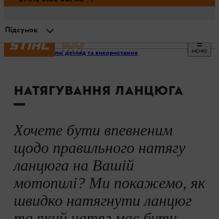
Підсумок
МЕНЮ
Мотопили: догляд та використання
Позначки
НАТЯГУВАННЯ ЛАНЦЮГА
Швидке натягування ланцюга
Відеоінструкції
Хочете бути впевненим
щодо правильного натягу
Бокове натягуванняланцюга
ланцюга на Вашій
мотопилі? Ми покажемо, як
Переднє натягування ланцюга
швидко натягнути ланцюг
та який натяг має бути,