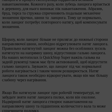
навантаженням. Кожного разу, коли зубець ланцюга врізається
в деревину, для нього виникає пік навантаження. Абразив,
бруд, тирса та стружка спричиняють подальше механічне
зношення зірочки, шини та ланцюга. Тому це нормально,
коли ланцюг потребує повторного натягу, щоб компенсувати
зношення.
Щоразу, коли ланцюг більше не прилягає до нижньої сторони
направляючої шини, необхідно відрегулювати натяг ланцюга.
Правильно натягнутий ланцюг можна без особливих зусиль
натягнути на напрямну шину, відпустивши гальмо ланцюга.
На наших мотопилах із QuickStop Super важіль гальма на
задній рукоятці також має бути активований, щоб відпустити
гальмо ланцюга. Зауважте, що ланцюг під час нормальної
роботи нагрівається і таким чином розширюється. Натяг
ланцюга також необхідно відкоригувати, якщо він має більшу
слабину через нагрівання.
Якщо Ви натягнули ланцюг при робочій температурі, не
забудьте зняти натяг ланцюга пилки, коли він охолоне.
Надмірний натяг ланцюга створює навантаження на
направляючу шину та підшипник колінчастого вала та може
спричинити поломку.