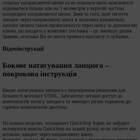
сторону направляючої шини та не повинен мати можливості
підніматися більше ніж на 5 міліметрів у верхній частині
посередині направляючої шини. Замість того, щоб тягнути
ланцюг через направляючу шину в захисних рукавичках,
ланцюг можна також проштовхнути через шину за допомогою
ключа, що входить у комплект поставки – це зменшує ризик
травми, оскільки Ви не маєте прямого контакту із зубцями.
Відеоінструкції
Бокове натягування ланцюга –
покрокова інструкція
Бікове натягування ланцюга є перевіреним рішенням для
більшості мотопил STIHL. Забезпечує легкий доступ до
компонентів натягу ланцюга та зменшує ризик торкання до
гарячих компонентів двигуна.
На наших моделях, оснащених QuickStop Super, не забудьте
активувати важіль QuickStop на задній ручці, коли тягнете або
штовхає ланцюг через направляючу шину.
Зупиніть двигун. Вийміть акумулятор з бездротових пристроїв