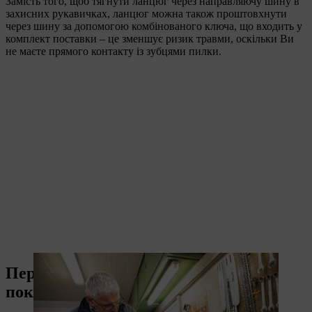
Замість того, щоб тягнути ланцюг через направляючу шину в
захисних рукавичках, ланцюг можна також проштовхнути
через шину за допомогою комбінованого ключа, що входить у
комплект поставки – це зменшує ризик травми, оскільки Ви
не маєте прямого контакту із зубцями пилки.
Переднє затягування ланцюга –
покрокова інструкція