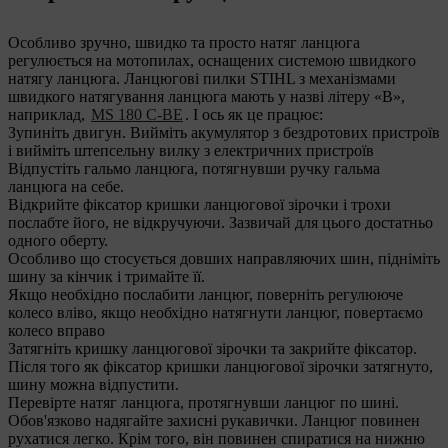
Особливо зручно, швидко та просто натяг ланцюга
регулюється на мотопилах, оснащених системою швидкого
натягу ланцюга. Ланцюгові пилки STIHL з механізмами
швидкого натягування ланцюга мають у назві літеру «B»,
наприклад,
MS 180 C-BE
. І ось як це працює:
Зупиніть двигун. Вийміть акумулятор з бездротових пристроїв
і вийміть штепсельну вилку з електричних пристроїв
Відпустіть гальмо ланцюга, потягнувши ручку гальма
ланцюга на себе.
Відкрийте фіксатор кришки ланцюгової зірочки і трохи
послабте його, не відкручуючи. Зазвичай для цього достатньо
одного оберту.
Особливо що стосується довших направляючих шин, підніміть
шину за кінчик і тримайте її.
Якщо необхідно послабити ланцюг, поверніть регулююче
колесо вліво, якщо необхідно натягнути
ланцюг, повертаємо
колесо вправо
Затягніть кришку ланцюгової зірочки та закрийте фіксатор.
Після того як фіксатор кришки
ланцюгової зірочки затягнуто,
шину можна відпустити.
Перевірте натяг ланцюга, протягнувши ланцюг по шині.
Обов'язково надягайте захисні рукавички. Ланцюг повинен
рухатися легко. Крім того, він повинен спиратися на нижню