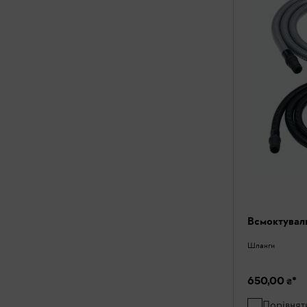
Всмоктувал
Шланги
650,00 ₴
*
Порівнят