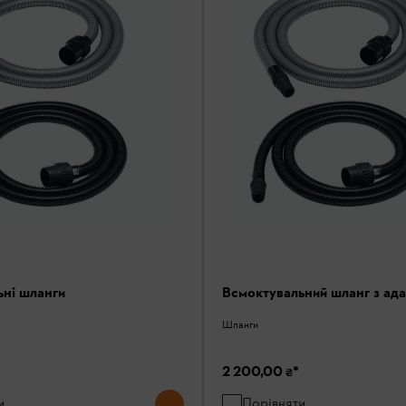
ьні шланги
Всмоктувальний шланг з ад
Шланги
2 200,00 ₴
*
и
Порівняти