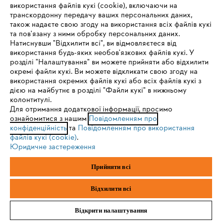
використання файлів кукі (cookie), включаючи на
транскордонну передачу ваших персональних даних,
також надаєте свою згоду на використання всіх файлів кукі
та пов'язану з ними обробку персональних даних.
Політика конфіденційності
Вихідні дані
Cookies
Натиснувши "Відхилити всі", ви відмовляєтеся від
IHR BROWSER WIRD NICHT
використання будь-яких необов'язкових файлів кукі. У
розділі "Налаштування" ви можете прийняти або відхилити
UNTERSTÜTZT
Юридична інформація
окремі файли кукі. Ви можете відкликати свою згоду на
використання окремих файлів кукі або всіх файлів кукі з
дією на майбутнє в розділі "Файли кукі" в нижньому
ТОВ Андреас Штіль
Sie nutzen einen Browser, den wir noch nicht unterstützen. Für
колонтитулі.
вул. Антонова, 10
eine optimale Nutzung unserer Seite empfehlen wir Ihnen, zu
Для отримання додаткової інформації, просимо
с. Чайки
ознайомитися з нашим
einem der folgenden Browser zu wechseln:
Повідомленням про
Київська обл., 08135
конфіденційність
та
Повідомленням про використання
файлів кукі (cookie)
.
Юридичне застереження
Firefox
Chrome
Прийняти всі
Safari
Edge
Відхилити всі
Відкрити налаштування