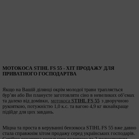
МОТОКОСА STIHL FS 55 - ХІТ ПРОДАЖУ ДЛЯ
ПРИВАТНОГО ГОСПОДАРТВА
Якщо на Вашій ділянці окрім молодої трави трапляється
бур’ян або Ви плануєте заготовляти сіно в невеликих об’ємах
та далеко від домівки,
мотокоса
STIHL FS 55
з дворучною
рукояткою, потужністю 1,0 к.с. та вагою 4,9 кг якнайкраще
підійде для цих завдань.
Міцна та проста в керуванні бензокоса STIHL FS 55 вже давно
стала справжнім хітом продажу серед українських господарів.
Серійно оснащена косильною головкою та 2-пелюстковим