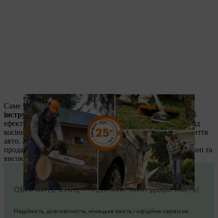
Саме тому ми об'єднали в акцію
три найпопулярніші
інструменти серед господарів
, які допоможуть швидко й
ефективно впоратися з усіма сезонними завданнями — від
косіння трави й заготівлі дров до прибирання двору та миття
авто. Це перевірена техніка, яка стала справжніми хітами
продажів завдяки своїй надійності, простоті у використанні та
високій продуктивності.
ОБИРАЙТЕ STIHL — ТЕХНІКА, ЯКІЙ ДОВІРЯЮТЬ!
Надійність, довговічність, німецька якість і офіційне сервісне