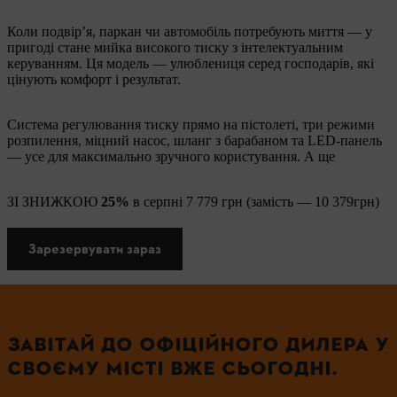
Коли подвір’я, паркан чи автомобіль потребують миття — у
пригоді стане мийка високого тиску з інтелектуальним
керуванням. Ця модель — улюблениця серед господарів, які
цінують комфорт і результат.
Система регулювання тиску прямо на пістолеті, три режими
розпилення, міцний насос, шланг з барабаном та LED-панель
— усе для максимально зручного користування. А ще
ЗІ ЗНИЖКОЮ
25%
в серпні 7 779 грн (замість — 10 379грн)
Зарезервувати зараз
ЗАВІТАЙ ДО ОФІЦІЙНОГО ДИЛЕРА У
СВОЄМУ МІСТІ ВЖЕ СЬОГОДНІ.