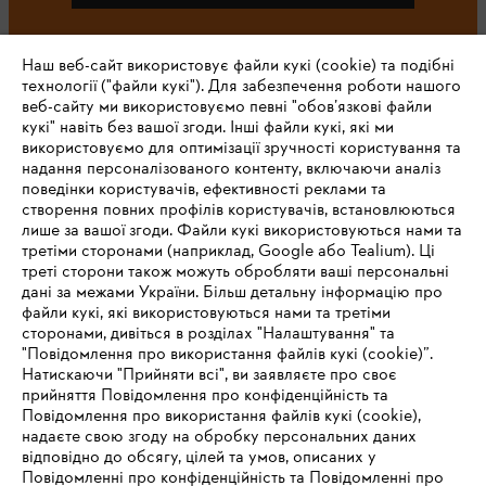
Наш веб-сайт використовує файли кукі (cookie) та подібні
#STIHL
технології ("файли кукі"). Для забезпечення роботи нашого
веб-сайту ми використовуємо певні "обов’язкові файли
кукі" навіть без вашої згоди. Інші файли кукі, які ми
використовуємо для оптимізації зручності користування та
надання персоналізованого контенту, включаючи аналіз
поведінки користувачів, ефективності реклами та
створення повних профілів користувачів, встановлюються
лише за вашої згоди. Файли кукі використовуються нами та
третіми сторонами (наприклад, Google або Tealium). Ці
Про компанію STIHL
треті сторони також можуть обробляти ваші персональні
дані за межами України. Більш детальну інформацію про
файли кукі, які використовуються нами та третіми
сторонами, дивіться в розділах "Налаштування" та
"Повідомлення про використання файлів кукі (cookie)”.
Запитання та відповіді
Натискаючи "Прийняти всі", ви заявляєте про своє
прийняття Повідомлення про конфіденційність та
Повідомлення про використання файлів кукі (cookie),
надаєте свою згоду на обробку персональних даних
Сервіс
відповідно до обсягу, цілей та умов, описаних у
Повідомленні про конфіденційність та Повідомленні про