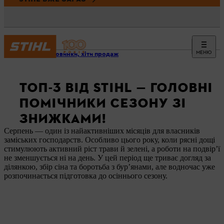
МЕНЮ
Акції, новинки, хіти продаж
ТОП-3 ВІД STIHL — ГОЛОВНІ
ПОМІЧНИКИ СЕЗОНУ ЗІ
ЗНИЖКАМИ!
Серпень — один із найактивніших місяців для власників
заміських господарств. Особливо цього року, коли рясні дощі
стимулюють активний ріст трави й зелені, а роботи на подвір’ї
не зменшується ні на день. У цей період ще триває догляд за
ділянкою, збір сіна та боротьба з бур’янами, але водночас уже
розпочинається підготовка до осіннього сезону.