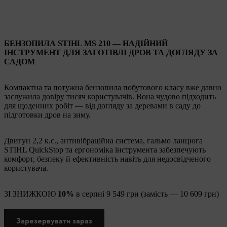
БЕНЗОПИЛА STIHL MS 210 — НАДІЙНИЙ
ІНСТРУМЕНТ ДЛЯ ЗАГОТІВЛІ ДРОВ ТА ДОГЛЯДУ ЗА
САДОМ
Компактна та потужна бензопила побутового класу вже давно
заслужила довіру тисяч користувачів. Вона чудово підходить
для щоденних робіт — від догляду за деревами в саду до
підготовки дров на зиму.
Двигун 2,2 к.с., антивібраційна система, гальмо ланцюга
STIHL QuickStop та ергономіка інструмента забезпечують
комфорт, безпеку й ефективність навіть для недосвідченого
користувача.
ЗІ ЗНИЖКОЮ
10%
в серпні 9 549 грн (замість — 10 609 грн)
Зарезервувати зараз