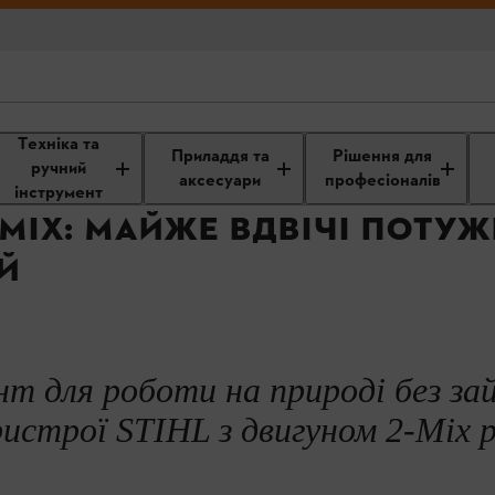
ть, переосмислення
Техніка та
вигуни STIHL в деталях
Двигун 2-MІХ
Приладдя та
Рішення для
ручний
аксесуари
професіоналів
інструмент
-MІХ: МАЙЖЕ ВДВІЧІ ПОТУ
Й
т для роботи на природі без за
строї STIHL з двигуном 2-Mix 