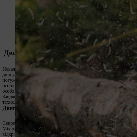
Двигун STIHL 2-Mix: Ефективність, п
Неважливо, чи мова йде про високу продуктивність різання чи 
двигун. Двигун STIHL 2-Mix – це двотактний двигун, який відп
потужність і відмінний характер крутного моменту. І незважаю
особливо екологічним. І це було доведено – тому що двигун 2-
особливий рівень екологічності в поєднанні з високою продукт
Завдяки інноваційній системі продування знижуються шкідлив
технології 2-Mix.
Двигун STIHL 2-MIX: як він працює
Секрет ідеального ходу та ефективного використання палива в 
Mix поєднує в собі продуктивність і екологічність завдяки он
відкриваються або закриваються випускний і продувний канали