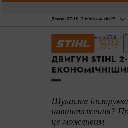
Двигун STIHL 2-Mix чи 4-Mix®?
Двигун STIHL 2-МІХ: ефективніс
Головна сторінка
Технології STIHL
Д
Функціональність
ДВИГУН STIHL 2
Переваги двигуна 2-МІХ
ЕКОНОМІЧНІШИ
Двигун STIHL 2-Mix чи 4-Mix®?
Шукаєте інструмен
навантаження? При
це можливим.