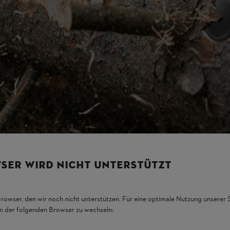
м газом у картері встановлюється роздільна повітряна подушка. 
і вимиває звідти вихлопні гази. Але це ще не все: завдяки невел
 закрити випускний канал. Незгорілі свіжі гази утримуються под
 звичайним двотактним двигуном вони значно менше продуваютьс
нні до мінімуму. Нижче ми підсумували всі переваги системи.
SER WIRD NICHT UNTERSTÜTZT
Browser, den wir noch nicht unterstützen. Für eine optimale Nutzung unserer
em der folgenden Browser zu wechseln: