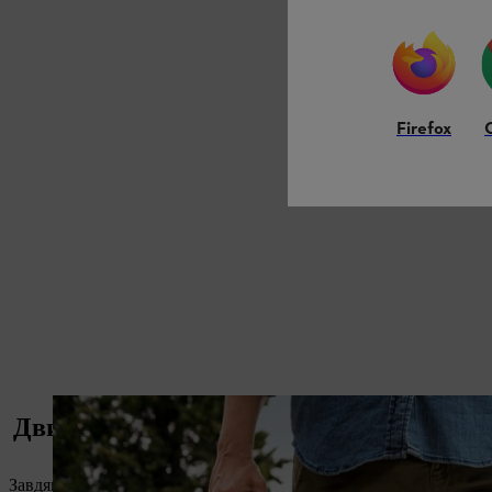
Firefox
Двигун STIHL 2-Mix: Переваги
Завдяки використанню роздільної газової подушки в двигуні S