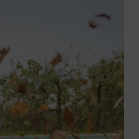
аких як наприклад бензол і
га завдяки оптимальній
е незгорілого бензину – тому
а, ніж у «звичайного»
ивіші ключові дані