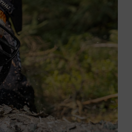
винні покладатися на потужний
продуктивність двигуна, значну
ількістю викидів і тому є
хлопних газів, Stage V . Цей
 двигунах STIHL 2-Mix.
и двотактними двигунами без
інноваційний двигун STIHL 2-
оложення поршня визначає, коли
ля процесу запалювання в