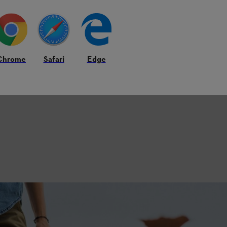
Chrome
Safari
Edge
TIHL 2-Mix більше 80 % незгорілих свіжих газів не потрапляє у