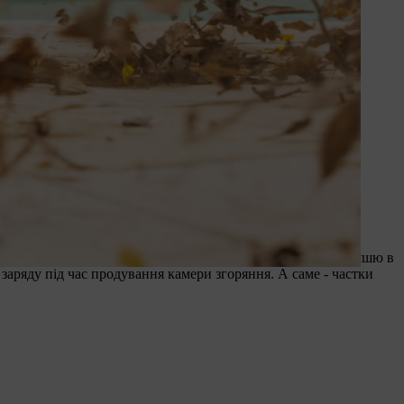
ьки утворюється менше
 V.
 не містить палива, між згорілим паливом та свіжою сумішшю в
заряду під час продування камери згоряння. А саме - частки