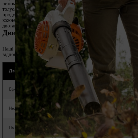
чином, значно менше навантаження припадає на людину та приро
толуол однаково навантажують на небезпеку і користувача, і пр
продуктивності та малій вазі Вашого пристрою STIHL із двигу
кожне наповнення бака витрачається найкращим чином. Таким 
двотактного двигуна тієї ж потужності.
Двигун STIHL 2-Mix чи 4-Mix®?
Наші
флагманські системи двигунів
є водночас інноваційними
відповідних систем у наступній таблиці.
Двигун STIHL 2-Mix
Двигун S
Оптимальна
Ефективне використання палива
Використан
Нижчі експлуатаційні витрати
Особливо в
Потужний механізм приводу