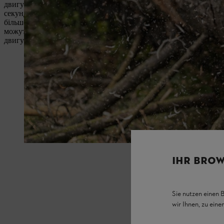
двигуні 2-Mix між згорілими газами в камері згоряння та свіжи
секунди, свіжий газ досягає циліндра з мінімальною затримкою 
більше часу саме у вирішальний момент, щоб піднятися вище та
можуть спалюватися більш ефективно. Крім того, порівняно зі
двигун з технологією STIHL 2-Mix зводить втрати при продува
IHR BROW
Sie nutzen einen 
wir Ihnen, zu ein