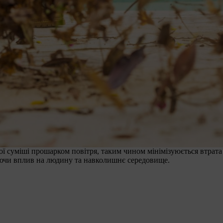
 дизайн
ристанням палива
оні швидкостей
ться, що зменшує забруднення навколишнього середовища, оскіл
но зі звичайними двотактними двигунами без технології 2-Mix.
 відповідає суворій європейській директиві щодо викидів Stage
ндарти. Під час продувки утворюється повітряний прошарок, що
ої суміші прошарком повітря, таким чином мінімізуюється втрата 
рюючи вплив на людину та навколишнє середовище.