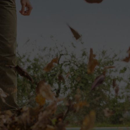
ду – частини палива, що містяться в незгорілих свіжих газах, т
ироду. Крім позитивного екологічного аспекту, є ще одна перева
ном 2-Mix: З двигуна в навколишнє середовище викидається менш
чином, витрата палива двотактного двигуна 2-Mix до 20 % нижч
, потужними та особливо ефективними. Ми узагальнили найважл
TIHL 4-Mix®
 реалізація наявної потужності
ня не залежить від положення
исокий крутний момент