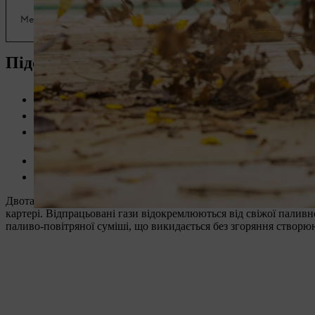
Компактний
Менше забруднення навколишнього середовища
Підсумок: двигун STIHL 2-Mix:
Ефективність: висока продуктивність з ефективним вико
Потужність: високий крутний момент у широкому діапаз
Безпечний для довкілля: Витрата палива значно зменшує
шкідливих вихлопних газів.
Економний: Витрата палива зменшується до 20 % порівня
Перспективний: Двигун STIHL 2-Mix із системою продувки
Двотактовий двигун із технологією 2-MIX встановлює нові ста
картері. Відпрацьовані гази відокремлюються від свіжої паливн
паливо-повітряної суміші, що викидається без згоряння ство