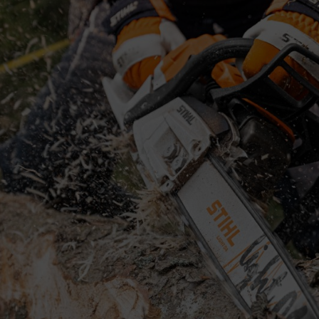
ереосмислення
високий крутний момент, під час роботи в лісі чи в саду Ви по
овідає саме таким вимогам: Тому що він поєднує в собі високу 
чи на свою потужність, двигун STIHL 2-Mix працює з невеликою к
Mix вже зараз відповідає суворим вимогам Директиви ЄС щодо ви
ивністю бере свій початок в ефективному використанні палива в
і викиди та споживання палива до 20 % порівняно зі звичайним
двигуні STIHL 2-Mix знаходиться в циліндрі: Тому що саме тут 
овленій динаміці циліндрів. У звичайному двотактному двигуні п
. Цей процес оптимізований в двигуні STIHL 2-Mix. Відразу піс