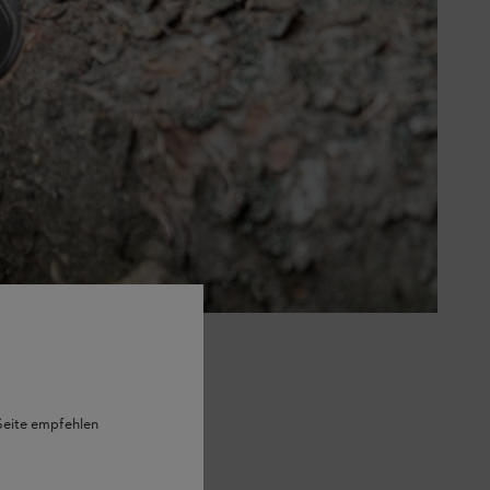
Продувка починається через долі
икій затримці поршень має
алі від випускного каналу та
я з агрегату. Таким чином,
 Seite empfehlen