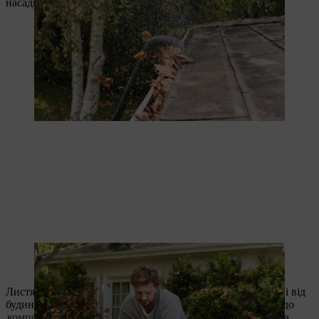
насадку.
Nach erfolgreicher Dachrinnenreinigung nicht den Düsentausch
vergessen.
Листя, що лежить на землі, здувати повітродувкою подалі від
будинку. Щоб утилізувати листя, зберіть його і віднесіть до
компосту
. Перед вивезенням ретельно перевірте листя на