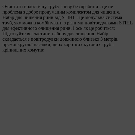
Очистити водостічну трубу знизу без драбини - це не
проблема з добре продуманим комплектом для чищення.
Набір для чищення ринв від STIHL - це модульна система
труб, яку можна комбінувати з різними повітродувками STIHL
для ефективного очищення ринв. І ось як це робиться:
Підготуйте всі частини набору для чищення. Набір
складається з повітродувки довжиною близько 3 метрів,
прямої круглої насадки, двох коротких кутових труб і
кріпильних хомутів;