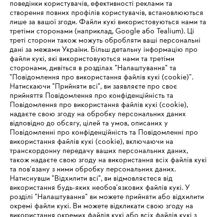
поведінки користувачів, ефективності реклами та
створення повних профілів користувачів, встановлюються
#STIHL
лише за вашої згоди. Файли кукі використовуються нами та
третіми сторонами (наприклад, Google або Tealium). Ці
треті сторони також можуть обробляти ваші персональні
дані за межами України. Більш детальну інформацію про
файли кукі, які використовуються нами та третіми
сторонами, дивіться в розділах "Налаштування" та
"Повідомлення про використання файлів кукі (cookie)”.
Натискаючи "Прийняти всі", ви заявляєте про своє
прийняття Повідомлення про конфіденційність та
Про компанію STIHL
Повідомлення про використання файлів кукі (cookie),
надаєте свою згоду на обробку персональних даних
відповідно до обсягу, цілей та умов, описаних у
Повідомленні про конфіденційність та Повідомленні про
Запитання та відповіді
використання файлів кукі (cookie), включаючи на
транскордонну передачу ваших персональних даних,
також надаєте свою згоду на використання всіх файлів кукі
та пов'язану з ними обробку персональних даних.
Натиснувши "Відхилити всі", ви відмовляєтеся від
Сервіс
IHR BROWSER WIRD NICHT
використання будь-яких необов'язкових файлів кукі. У
розділі "Налаштування" ви можете прийняти або відхилити
UNTERSTÜTZT
окремі файли кукі. Ви можете відкликати свою згоду на
використання окремих файлів кукі або всіх файлів кукі з