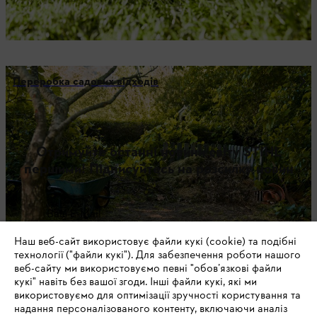
Переробка садових відходів
Отримуйте останні новини світу STIHL
першими! Підписуйтесь на розсилку новин
Ваш E-Mail
Наш веб-сайт використовує файли кукі (cookie) та подібні
технології ("файли кукі"). Для забезпечення роботи нашого
веб-сайту ми використовуємо певні "обов’язкові файли
Зареєструватись зараз
кукі" навіть без вашої згоди. Інші файли кукі, які ми
використовуємо для оптимізації зручності користування та
надання персоналізованого контенту, включаючи аналіз