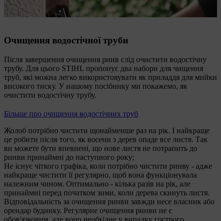
Після ринви слід також почистити водостічну трубу.
Очищення водостічної труби
Після завершення очищення ринв слід очистити водостічну
трубу. Для цього STIHL пропонує два набори для чищення
труб, які можна легко використовувати як приладдя для мийки
високого тиску. У нашому посібнику ми покажемо, як
очистити водостічну трубу.
Більше про очищення водостічних труб
Жолоб потрібно чистити щонайменше раз на рік. І найкраще
це робити після того, як восени з дерев опаде все листя. Так
ви можете бути впевнені, що нове листя не потрапить до
ринви принаймні до наступного року;
Не існує чіткого графіка, коли потрібно чистити ринву - адже
найкраще чистити її регулярно, щоб вона функціонувала
належним чином. Оптимально - кілька разів на рік, але
принаймні перед початком зими, коли дерева скинуть листя.
Відповідальність за очищення ринви завжди несе власник або
орендар будинку. Регулярне очищення ринви не є
обов'язковим, але воно необхідне у випадку гострого