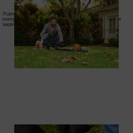
Die Standarddüse eignet sich nicht für die Dachrinnenreinigung.
З'єднайте частини набору разом, щоб під'єднати їх до
повітродувної трубки вашого повітродувки STIHL. Потім
закріпіть його на місці за допомогою кріпильних хомутів.
Die Einzelteile des Reinigungssets sind sorgfältig