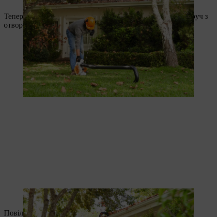
unten.
Тепер просуньте зігнутий кінець соплатруби в жолоб поруч з
отвором для спускної труби.
Die gebogene Ecke des Blasrohrs gehört in die Dachrinne.
Повільно проведіть інструментом паралельно будинку і в