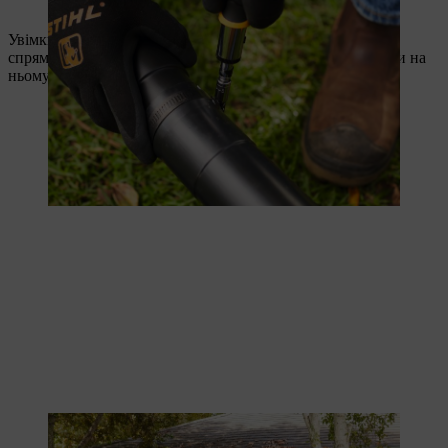
zusammenzustecken.
Увімкніть повітродувку. Загнутий кінець повинен бути
спрямований вертикально вниз, а трубка повинна лежати на
ньому.
Das gebogene Rohr zeigt beim Anschalten des Blasgeräts nach