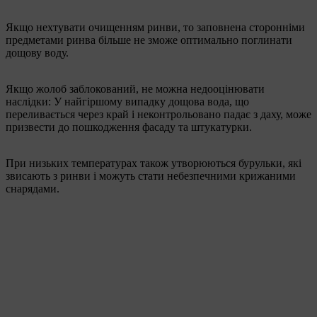
Якщо нехтувати очищенням ринви, то заповнена сторонніми
предметами ринва більше не зможе оптимально поглинати
дощову воду.
Якщо жолоб заблокований, не можна недооцінювати
наслідки: У найгіршому випадку дощова вода, що
переливається через край і неконтрольовано падає з даху, може
призвести до пошкодження фасаду та штукатурки.
При низьких температурах також утворюються бурульки, які
звисають з ринви і можуть стати небезпечними крижаними
снарядами.