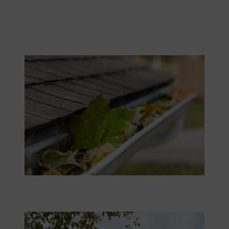
Очищення водостічних жолобів від листя
Очищення водостічних жолобів від листя