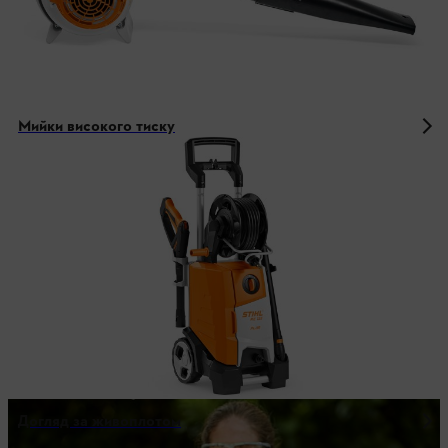
Мийки високого тиску
Догляд за живоплотом