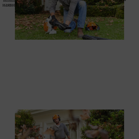
наявність їжаків, які полюбляють ховатися в купах листя.
Mithilfe eines Blasgeräts ist Laub rund ums Haus im Nu entfernt.