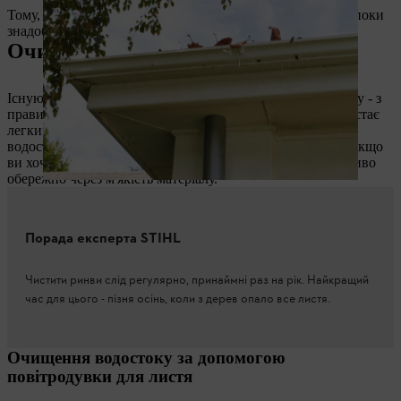
Тому, якщо ви підтримуєте ринву в чистоті і не чекаєте, поки
знадобиться її чистка, ви робите все правильно.
Очищення жолобів: крок за кроком
Існують різні способи прочищення засміченого водостоку - з
правильними інструментами кожне чищення водостоку стає
легким і приємним. Ми покажемо вам, як прочистити
водостік та які інструменти для цього потрібні. До речі: якщо
ви хочете прочистити мідну ринву, діяти потрібно особливо
обережно через м'якість матеріалу.
Порада експерта STIHL
Чистити ринви слід регулярно, принаймні раз на рік. Найкращий
час для цього - пізня осінь, коли з дерев опало все листя.
Очищення водостоку за допомогою
повітродувки для листя