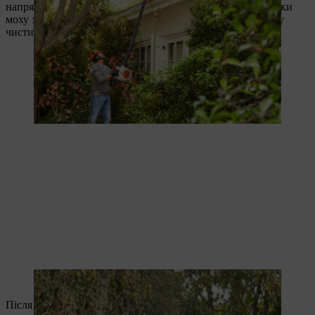
напрямку від водостічної труби, щоб здути листя і залишки
моху з водостоку - так ваш водостік буде по-справжньому
чистим!
Ein Blasgerät entfernt Laub kraftvoll und effizient aus der Dachrinne.
Після очищення накрутіть на повітродувку стандартну