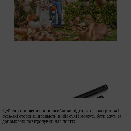
Набір для чищення водостоків також включає в себе
трикомпонентну повітродувну трубу.
Цей тип очищення ринв особливо підходить, коли ринва і
будь-які сторонні предмети в ній сухі і можуть бути здуті за
допомогою повітродувки для листя;