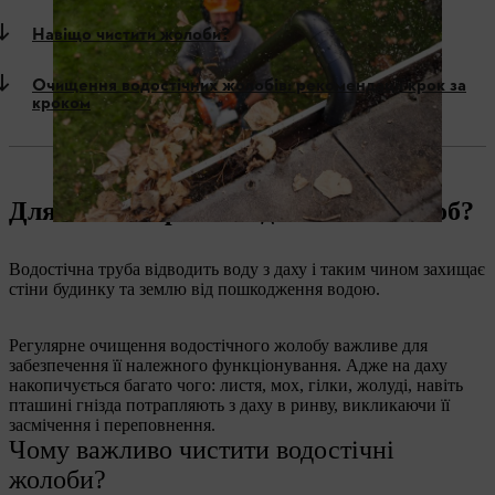
Навіщо чистити жолоби?
Очищення водостічних жолобів: рекомендації крок за
кроком
Для чого потрібен водостічний жолоб?
Водостічна труба відводить воду з даху і таким чином захищає
стіни будинку та землю від пошкодження водою.
Регулярне очищення водостічного жолобу важливе для
забезпечення її належного функціонування. Адже на даху
накопичується багато чого: листя, мох, гілки, жолуді, навіть
пташині гнізда потрапляють з даху в ринву, викликаючи її
засмічення і переповнення.
Чому важливо чистити водостічні
жолоби?