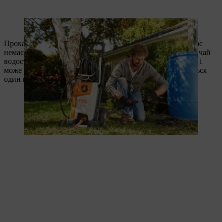
Das Reinigungsset dient zur Vorbereitung des Hochdruckreinigers.
Прокачайте воду через комплект для чищення. Якщо у вас
немає заслінки, вийміть шматок водостічної труби. Зазвичай
водостічна труба прикручена до стіни будинку хомутами і
може бути від'єднана. Окремі сегменти труби вставляються
один в одного.