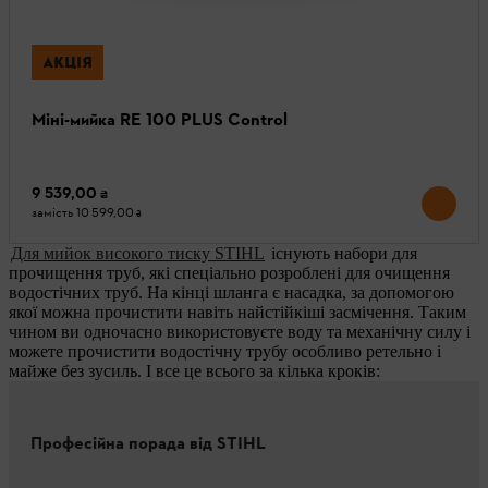
АКЦІЯ
Міні-мийка RE 100 PLUS Control
9 539,00 ₴
замість
10 599,00 ₴
Для мийок високого тиску STIHL
існують набори для
прочищення труб, які спеціально розроблені для очищення
водостічних труб. На кінці шланга є насадка, за допомогою
якої можна прочистити навіть найстійкіші засмічення. Таким
чином ви одночасно використовуєте воду та механічну силу і
можете прочистити водостічну трубу особливо ретельно і
майже без зусиль. І все це всього за кілька кроків:
Професійна порада від STIHL