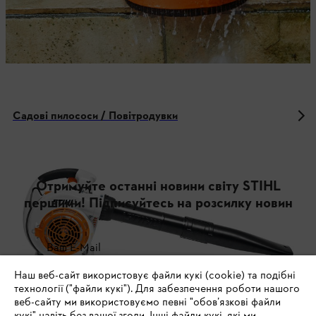
Садові пилососи / Повітродувки
Отримуйте останні новини світу STIHL
першими! Підписуйтесь на розсилку новин
Ваш E-Mail
Наш веб-сайт використовує файли кукі (cookie) та подібні
технології ("файли кукі"). Для забезпечення роботи нашого
веб-сайту ми використовуємо певні "обов’язкові файли
Зареєструватись зараз