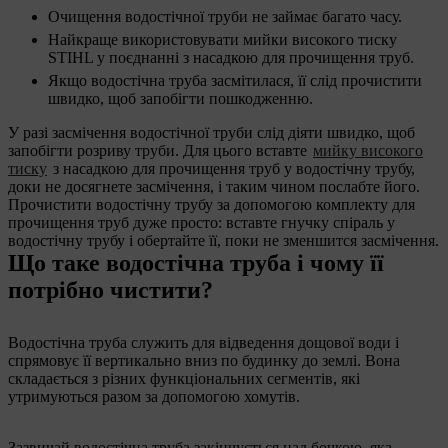
Очищення водостічної труби не займає багато часу.
Найкраще використовувати мийки високого тиску
STIHL у поєднанні з насадкою для прочищення труб.
Якщо водостічна труба засмітилася, її слід прочистити
швидко, щоб запобігти пошкодженню.
У разі засмічення водостічної труби слід діяти швидко, щоб
запобігти розриву труби. Для цього вставте
мийку високого
тиску
з насадкою для прочищення труб у водостічну трубу,
доки не досягнете засмічення, і таким чином послабте його.
Прочистити водостічну трубу за допомогою комплекту для
прочищення труб дуже просто: вставте гнучку спіраль у
водостічну трубу і обертайте її, поки не зменшится засмічення.
Що таке водостічна труба і чому її
потрібно чистити?
Водостічна труба служить для відведення дощової води і
спрямовує її вертикально вниз по будинку до землі. Вона
складається з різних функціональних сегментів, які
утримуються разом за допомогою хомутів.
Зазвичай водостічна труба закінчується над бочкою, яка