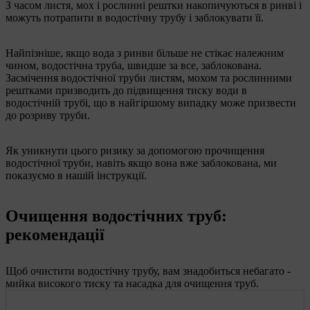
З часом листя, мох і рослинні рештки накопичуються в ринві і
можуть потрапити в водостічну трубу і заблокувати її.
Найпізніше, якщо вода з ринви більше не стікає належним
чином, водостічна труба, швидше за все, заблокована.
Засмічення водостічної труби листям, мохом та рослинними
рештками призводить до підвищення тиску води в
водостічній трубі, що в найгіршому випадку може призвести
до розриву труби.
Як уникнути цього ризику за допомогою прочищення
водостічної труби, навіть якщо вона вже заблокована, ми
показуємо в нашій інструкції.
Очищення водостічних труб:
рекомендації
Щоб очистити водостічну трубу, вам знадобиться небагато -
мийка високого тиску та насадка для очищення труб.