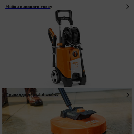
Мийки високого тиску
Приладдя для міні-мийок