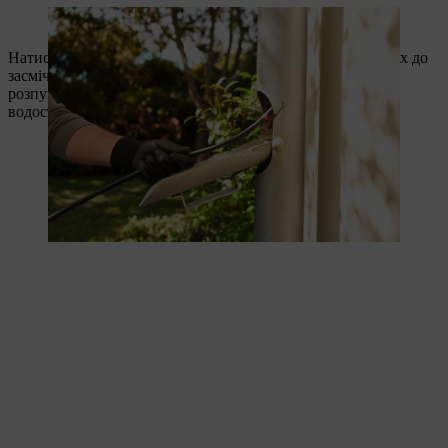
Mit dem Schlauch im Fallrohr kann die Reinigung losgehen.
Натисніть на спусковий гачок на ручці та намацайте шлях до
засмічення за допомогою шланга. Круговими рухами
розпушуйте накопичене листя, доки воно не буде змите з
водостічної труби.