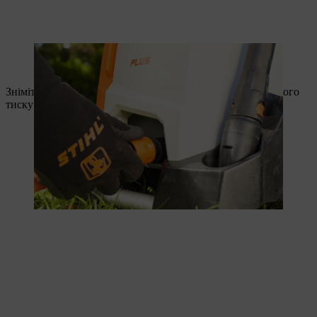
Ist der Gartenschlauch angesteckt, kann die Fallrohrreinigung
beginnen.
Зніміть стандартну насадку і приєднайте до мийки високого
тиску набір для очищення труб;