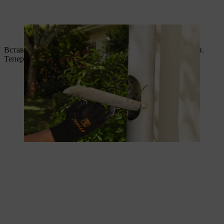
Die Klappe des Fallrohrs ist schnell geöffnet.
Вставте шланг у водостічну трубу, яку потрібно очистити.
Тепер можна вмикати мінімийку;