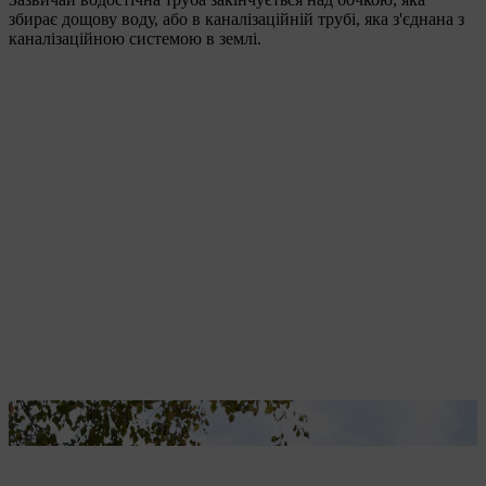
збирає дощову воду, або в каналізаційній трубі, яка з'єднана з
каналізаційною системою в землі.
Засмічення водостічної труби не завжди помітно одразу.