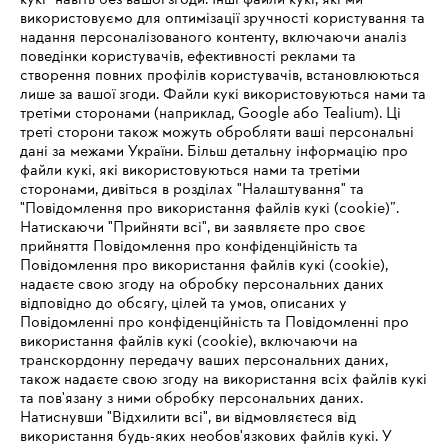
кукі" навіть без вашої згоди. Інші файли кукі, які ми
використовуємо для оптимізації зручності користування та
надання персоналізованого контенту, включаючи аналіз
поведінки користувачів, ефективності реклами та
створення повних профілів користувачів, встановлюються
#STIHL
лише за вашої згоди. Файли кукі використовуються нами та
третіми сторонами (наприклад, Google або Tealium). Ці
треті сторони також можуть обробляти ваші персональні
дані за межами України. Більш детальну інформацію про
файли кукі, які використовуються нами та третіми
сторонами, дивіться в розділах "Налаштування" та
"Повідомлення про використання файлів кукі (cookie)”.
Натискаючи "Прийняти всі", ви заявляєте про своє
прийняття Повідомлення про конфіденційність та
Про компанію STIHL
Повідомлення про використання файлів кукі (cookie),
надаєте свою згоду на обробку персональних даних
відповідно до обсягу, цілей та умов, описаних у
Повідомленні про конфіденційність та Повідомленні про
Запитання та відповіді
використання файлів кукі (cookie), включаючи на
транскордонну передачу ваших персональних даних,
також надаєте свою згоду на використання всіх файлів кукі
та пов'язану з ними обробку персональних даних.
Натиснувши "Відхилити всі", ви відмовляєтеся від
Сервіс
IHR BROWSER WIRD NICHT
використання будь-яких необов'язкових файлів кукі. У