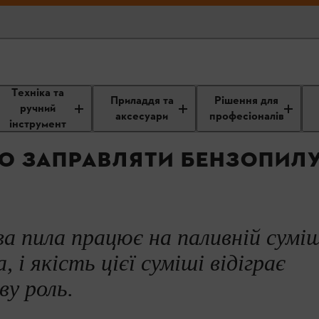
Техніка та
Експлуатація та догляд за
Мотопили: догляд та
Приладдя та
Рішення для
інструментом
використання
ручний
аксесуари
професіоналів
інструмент
 ЗАПРАВЛЯТИ БЕНЗОПИЛУ
а пила працює на паливній суміш
 і якість цієї суміші відіграє
у роль.