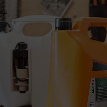
я
равка
ля бензопил
уміші.
 додаванням етанолу E10
днів зберігання саморобна суміш втрачає свої властивості.
0 частин бензину та 1 частини мастила, бажано
мастила для дво
астила.
или STIHL, перевіривши його класифікацію. Використовуйте вис
облено спеціально для двигунів STIHL і, отже, забезпечує трива
ин з октановим числом не менше 90 RON. Як правило, бензин із
ля ланцюгових пил STIHL.
бно взяти одну частину мастила та додати 50 частин бензину. Зм
алося з бензином.