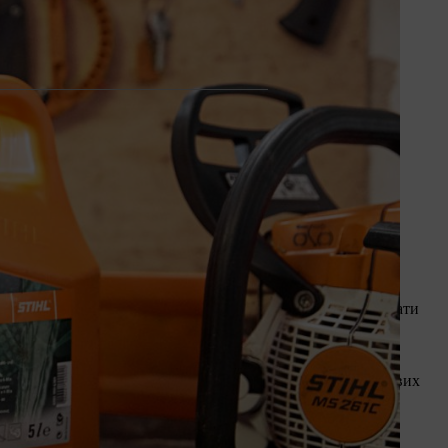
тактних двигунів STIHL
. Ви можете самостійно приготувати
окоякісне мастило для двотактних двигунів класуTC. Ми
лий термін експлуатації двигуна.
 вмістом етанолу 5% або 10% підходить для всіх ланцюгових
ішайте інгредієнти безпосередньо у придатній для цього