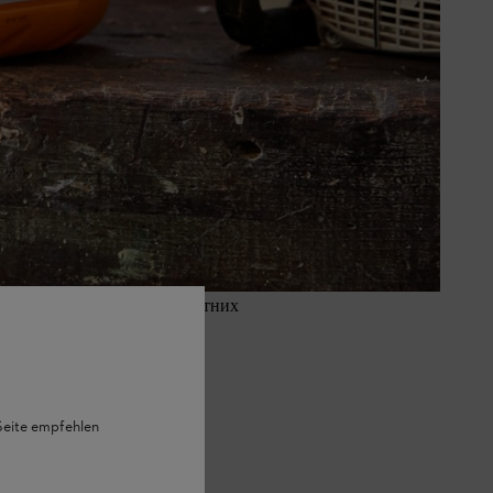
від зазначених у технічних
ля ланцюгових пил з
, бажано мастила для двотактних
 Seite empfehlen