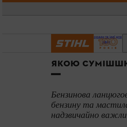
Головна
Поради та ідеї для
сторінка
саду
ЯКОЮ СУМІШШЮ
Бензинова ланцюгов
бензину та мастила,
надзвичайно важлив