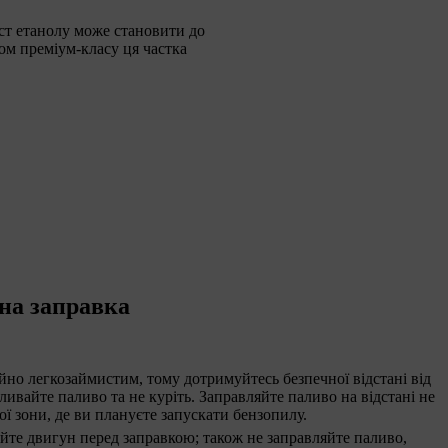
іст етанолу може становити до
ном преміум-класу ця частка
на заправка
йно легкозаймистим, тому дотримуйтесь безпечної відстані від
ливайте паливо та не куріть. Заправляйте паливо на відстані не
ої зони, де ви плануєте запускати бензопилу.
те двигун перед заправкою; також не заправляйте паливо,