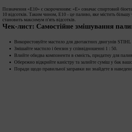
Позначення «E10» є скороченням: «Е» означає спиртовий біоета
10 відсотків. Таким чином, Е10 - це паливо, яке містить більшу
становить максимум п'ять відсотків.
Чек-лист: Самостійне змішування пали
Використовуйте мастило для двотактних двигунів STIHL 
Змішайте мастило і бензин у співвідношенні 1 : 50.
Влийте обидва компоненти в ємність, придатну для палива
Обережно відкрийте каністру та залийте суміш у бак ваш
Поради щодо правильної заправки ви знайдете в наведено