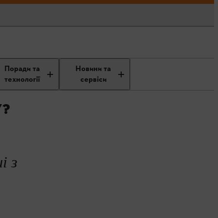
Приготування паливної
Поради та
Новини та
суміші
технології
сервіси
?
і з