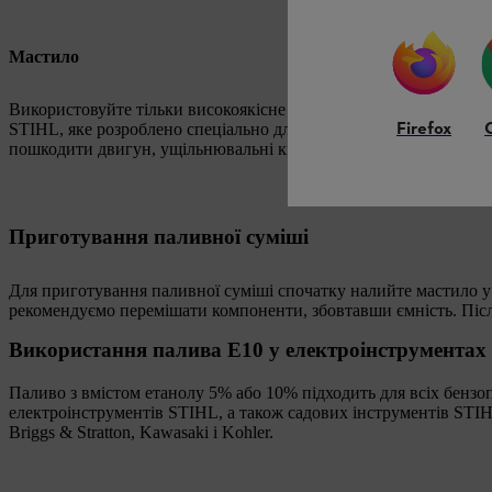
Мастило
Використовуйте тільки високоякісне мастило для двотактних д
Firefox
STIHL, яке розроблено спеціально для двигунів STIHL і, отже, 
пошкодити двигун, ущільнювальні кільця, паливні магістралі т
Приготування паливної суміші
Для приготування паливної суміші спочатку налийте мастило у 
рекомендуємо перемішати компоненти, збовтавши ємність. Післ
Використання палива E10 у електроінструмента
Паливо з вмістом етанолу 5% або 10% підходить для всіх бензоп
електроінструментів STIHL, а також садових інструментів STI
Briggs & Stratton, Kawasaki і Kohler.