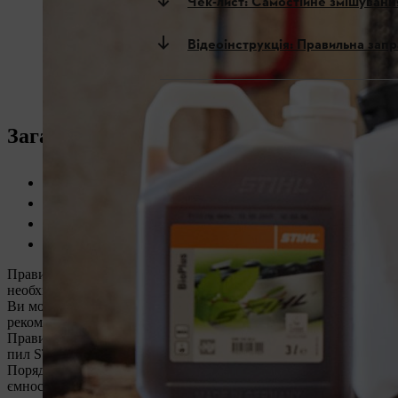
Чек-лист: Самостійне змішуванн
Відеоінструкція: Правильна зап
Загальна інформація: Паливна суміш д
Завжди звертайте увагу на якість бензиново-мастильної с
Завжди точно дотримуйтесь пропорцій змішування.
З інструментами STIHL можна використовувати паливо з
Термін придатності залежить від складу суміші. Після 30 
Правильна паливна суміш для бензопили STIHL складається з 5
необхідну суміш, змішавши 5 літрів бензину та 100 мілілітрів м
Ви можете визначити, яке мастило підходить для вашої бензоп
рекомендуємо мастило для двотактних двигунів STIHL, яке розр
Правильним паливом для бензопил STIHL є високоякісний бенз
пил STIHL. Отже, бензин E10 також можна використовувати д
Порядок змішування у співвідношенні 1:50 дуже простий. Потрі
ємності, а потім збовтайте суміш, щоб мастило рівномірно зміш