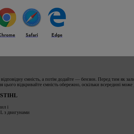
вигунів, що відповідає класифікації TC. Ми рекомендуємо мастил
Chrome
Safari
Edge
забезпечує тривалий термін експлуатації двигуна. Моторні масти
а паливний бак.
відповідну ємність, а потім додайте — бензин. Перед тим як зал
я цього відкривайте ємність обережно, оскільки всередині може
х STIHL
ил і
HL з двигунами