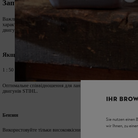
Заправляйте свою бензопилу правиль
Важливо правильно підібрати паливну суміш для бензинової пил
характеристиках, можуть призвести до надмірного зносу та с
двигуном
2-MІХ
та
двигуном 4-MІХ®
ми рекомендуємо наступ
Якщо ви бажаєте зробити суміш для бензопили с
1 : 50 = 1 частина мастила + 50 частин бензину
Оптимальне співвідношення для ланцюгової пили становить 1 : 50
двигунів STIHL.
IHR BROW
Бензин
Sie nutzen einen 
wir Ihnen, zu ein
Використовуйте тільки високоякісний бензин з октановим чис