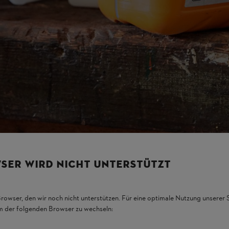
ною сумішшю
и . Невідповідне паливо або пропорції суміші, що відхиляються 
ерйозних пошкоджень двигуна, таких як заклинювання поршня. Д
ні пропорції суміші:
амостійно
. Тобто 5 літрів бензину та 0,10 літра (100 мілілітрів) мастила
SER WIRD NICHT UNTERSTÜTZT
Browser, den wir noch nicht unterstützen. Für eine optimale Nutzung unserer
em der folgenden Browser zu wechseln:
лом не менше 90 RON для приготування суміші..