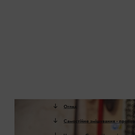
Огляд
Самостійне змішування - пропор