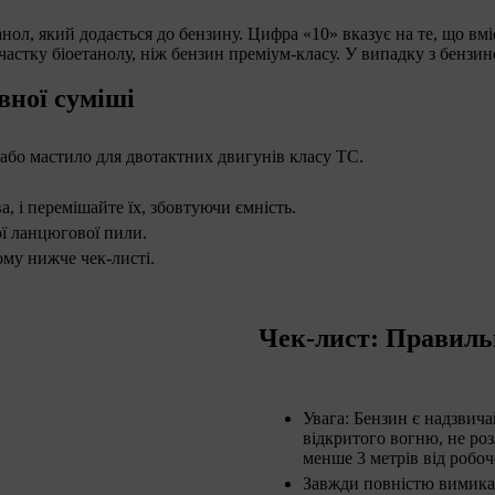
нол, який додається до бензину. Цифра «10» вказує на те, що вм
 частку біоетанолу, ніж бензин преміум-класу. У випадку з бензи
вної суміші
або мастило для двотактних двигунів класу TC.
, і перемішайте їх, збовтуючи ємність.
ої ланцюгової пили.
му нижче чек-листі.
Чек-лист: Правиль
Увага: Бензин є надзвича
відкритого вогню, не роз
менше 3 метрів від робоч
Завжди повністю вимикай